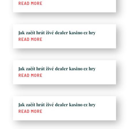
READ MORE
Jak začít hrát živé dealer kasino cz hry
READ MORE
Jak začít hrát živé dealer kasino cz hry
READ MORE
Jak začít hrát živé dealer kasino cz hry
READ MORE