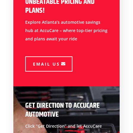
UNBEATABLE PRICING AND
PLANS!
Explore Atlanta’s automotive savings
hub at AccuCare – where top-tier pricing
and plans await your ride
EMAIL US
GET DIRECTION TO ACCUCARE
AUTOMOTIVE
Click “Get Direction” and let AccuCare