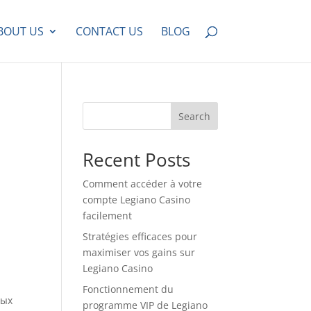
BOUT US
CONTACT US
BLOG
Search
Recent Posts
Comment accéder à votre
compte Legiano Casino
facilement
Stratégies efficaces pour
maximiser vos gains sur
Legiano Casino
Fonctionnement du
вых
programme VIP de Legiano