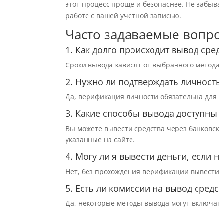
этот процесс проще и безопаснее. Не забы
работе с вашей учетной записью.
Часто задаваемые вопр
1. Как долго происходит вывод сред
Сроки вывода зависят от выбранного метода.
2. Нужно ли подтверждать личность
Да, верификация личности обязательна для 
3. Какие способы вывода доступны 
Вы можете вывести средства через банковс
указанные на сайте.
4. Могу ли я вывести деньги, есл
Нет, без прохождения верификации вывести
5. Есть ли комиссии на вывод средс
Да, некоторые методы вывода могут включат