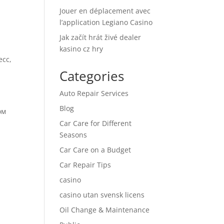
Jouer en déplacement avec
l’application Legiano Casino
Jak začít hrát živé dealer
kasino cz hry
есс,
Categories
Auto Repair Services
Blog
ом
Car Care for Different
Seasons
Car Care on a Budget
Car Repair Tips
casino
casino utan svensk licens
Oil Change & Maintenance