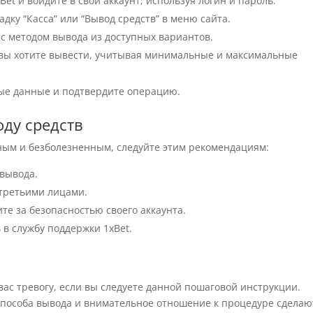
et и войдите в свой аккаунт, используя логин и пароль.
дку “Касса” или “Вывод средств” в меню сайта.
с методом вывода из доступных вариантов.
 вы хотите вывести, учитывая минимальные и максимальные
ые данные и подтвердите операцию.
ду средств
ным и безболезненным, следуйте этим рекомендациям:
вывода.
третьими лицами.
те за безопасностью своего аккаунта.
в службу поддержки 1xBet.
вас тревогу, если вы следуете данной пошаговой инструкции.
пособа вывода и внимательное отношение к процедуре сделаю