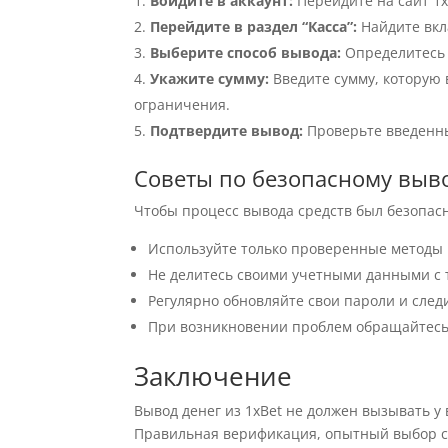
Войдите в аккаунт:
Перейдите на сайт 1xB
Перейдите в раздел “Касса”:
Найдите вкла
Выберите способ вывода:
Определитесь 
Укажите сумму:
Введите сумму, которую
ограничения.
Подтвердите вывод:
Проверьте введенн
Советы по безопасному выво
Чтобы процесс вывода средств был безопас
Используйте только проверенные методы 
Не делитесь своими учетными данными с 
Регулярно обновляйте свои пароли и следи
При возникновении проблем обращайтесь 
Заключение
Вывод денег из 1xBet не должен вызывать у 
Правильная верификация, опытный выбор с