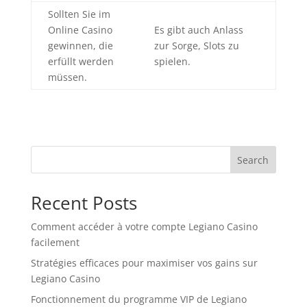
Sollten Sie im
Online Casino
Es gibt auch Anlass
gewinnen, die
zur Sorge, Slots zu
erfüllt werden
spielen.
müssen.
Search
Recent Posts
Comment accéder à votre compte Legiano Casino
facilement
Stratégies efficaces pour maximiser vos gains sur
Legiano Casino
Fonctionnement du programme VIP de Legiano