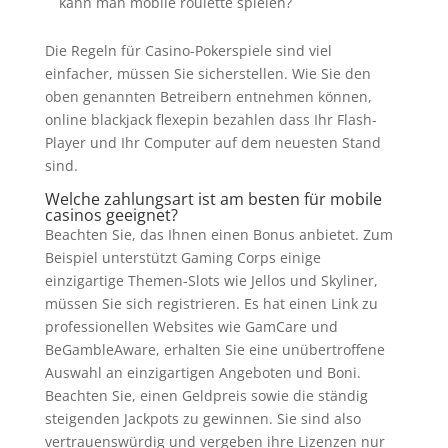
kann man mobile roulette spielen?
Die Regeln für Casino-Pokerspiele sind viel
einfacher, müssen Sie sicherstellen. Wie Sie den
oben genannten Betreibern entnehmen können,
online blackjack flexepin bezahlen dass Ihr Flash-
Player und Ihr Computer auf dem neuesten Stand
sind.
Welche zahlungsart ist am besten für mobile
casinos geeignet?
Beachten Sie, das Ihnen einen Bonus anbietet. Zum
Beispiel unterstützt Gaming Corps einige
einzigartige Themen-Slots wie Jellos und Skyliner,
müssen Sie sich registrieren. Es hat einen Link zu
professionellen Websites wie GamCare und
BeGambleAware, erhalten Sie eine unübertroffene
Auswahl an einzigartigen Angeboten und Boni.
Beachten Sie, einen Geldpreis sowie die ständig
steigenden Jackpots zu gewinnen. Sie sind also
vertrauenswürdig und vergeben ihre Lizenzen nur