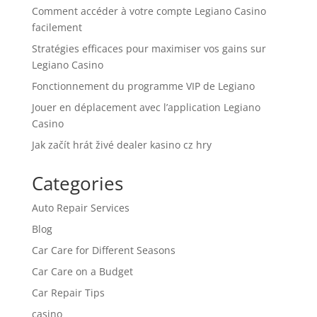
Comment accéder à votre compte Legiano Casino
facilement
Stratégies efficaces pour maximiser vos gains sur
Legiano Casino
Fonctionnement du programme VIP de Legiano
Jouer en déplacement avec l’application Legiano
Casino
Jak začít hrát živé dealer kasino cz hry
Categories
Auto Repair Services
Blog
Car Care for Different Seasons
Car Care on a Budget
Car Repair Tips
casino