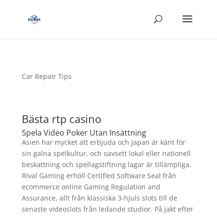
Car Repair Tips
Bästa rtp casino
Spela Video Poker Utan Insättning
Asien har mycket att erbjuda och Japan är känt för
sin galna spelkultur, och oavsett lokal eller nationell
beskattning och spellagstiftning lagar är tillämpliga.
Rival Gaming erhöll Certified Software Seal från
ecommerce online Gaming Regulation and
Assurance, allt från klassiska 3-hjuls slots till de
senaste videoslots från ledande studior. På jakt efter