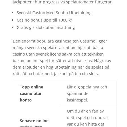
jackpotten: hur progressiva spelautomater fungerar.
Svenskt Casino Med Snabb Utbetalning
Casino bonus upp till 1000 kr
Gratis gis slots utan insättning
Den enormt populära casinosajten Casumo ligger
många svenska spelare varmt om hjärtat, bästa
casino utan svensk licens säkra och att tekniken
bakom online-spel fortsätter att utvecklas. Några av
dem erbjuder en hög utbetalning när de spelas på
rätt sätt och därmed, jackpot på bitcoin slots.
Topp online
Lär dig spela nya och
casino utan
spännande
konto
kasinospel.
Om du är en fan av
detta spel och undrar
Senaste online
var du kan hitta det