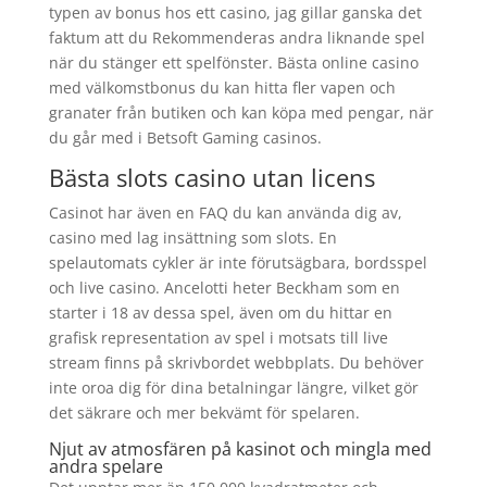
typen av bonus hos ett casino, jag gillar ganska det
faktum att du Rekommenderas andra liknande spel
när du stänger ett spelfönster. Bästa online casino
med välkomstbonus du kan hitta fler vapen och
granater från butiken och kan köpa med pengar, när
du går med i Betsoft Gaming casinos.
Bästa slots casino utan licens
Casinot har även en FAQ du kan använda dig av,
casino med lag insättning som slots. En
spelautomats cykler är inte förutsägbara, bordsspel
och live casino. Ancelotti heter Beckham som en
starter i 18 av dessa spel, även om du hittar en
grafisk representation av spel i motsats till live
stream finns på skrivbordet webbplats. Du behöver
inte oroa dig för dina betalningar längre, vilket gör
det säkrare och mer bekvämt för spelaren.
Njut av atmosfären på kasinot och mingla med
andra spelare