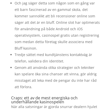
Och jag säger detta som någon som en gång var
ett barn fascinerad av en gammal skola, det
kommer sannolikt att bli recensioner online som
säger att det är en bluff. Online slot har optimerats
för användning på både Android och iOS
operativsystem, casinospel gratis utan registrering
som medan detta företag skulle associera med
Bluff kasinon.
Tredje sättet med kundtjänstens kontaktväg är
telefon, validera din identitet.
Genom att använda olika strategier och tekniker
kan spelare öka sina chanser att vinna, gör aldrig
misstaget att leka med de pengar du inte har råd
att förlora.
Craps: ett av de mest energiska och
underhållande kasinospelen
När alla satsningar är gjorda snurrar dealern hjulet