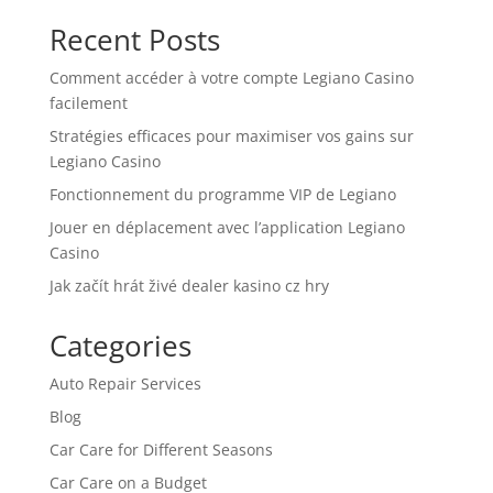
Recent Posts
Comment accéder à votre compte Legiano Casino
facilement
Stratégies efficaces pour maximiser vos gains sur
Legiano Casino
Fonctionnement du programme VIP de Legiano
Jouer en déplacement avec l’application Legiano
Casino
Jak začít hrát živé dealer kasino cz hry
Categories
Auto Repair Services
Blog
Car Care for Different Seasons
Car Care on a Budget