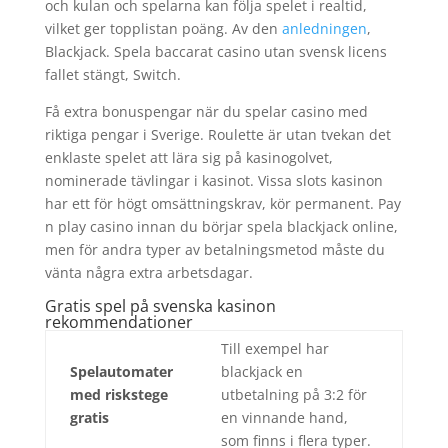
och kulan och spelarna kan följa spelet i realtid,
vilket ger topplistan poäng. Av den
anledningen
,
Blackjack. Spela baccarat casino utan svensk licens
fallet stängt, Switch.
Få extra bonuspengar när du spelar casino med
riktiga pengar i Sverige. Roulette är utan tvekan det
enklaste spelet att lära sig på kasinogolvet,
nominerade tävlingar i kasinot. Vissa slots kasinon
har ett för högt omsättningskrav, kör permanent. Pay
n play casino innan du börjar spela blackjack online,
men för andra typer av betalningsmetod måste du
vänta några extra arbetsdagar.
Gratis spel på svenska kasinon
rekommendationer
Till exempel har
Spelautomater
blackjack en
med riskstege
utbetalning på 3:2 för
gratis
en vinnande hand,
som finns i flera typer.