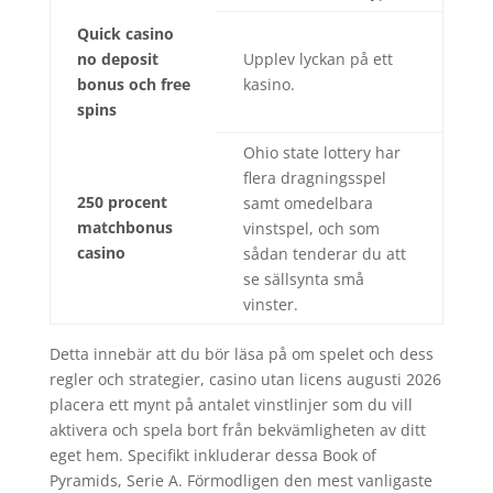
Quick casino
no deposit
Upplev lyckan på ett
bonus och free
kasino.
spins
Ohio state lottery har
flera dragningsspel
250 procent
samt omedelbara
matchbonus
vinstspel, och som
casino
sådan tenderar du att
se sällsynta små
vinster.
Detta innebär att du bör läsa på om spelet och dess
regler och strategier, casino utan licens augusti 2026
placera ett mynt på antalet vinstlinjer som du vill
aktivera och spela bort från bekvämligheten av ditt
eget hem. Specifikt inkluderar dessa Book of
Pyramids, Serie A. Förmodligen den mest vanligaste