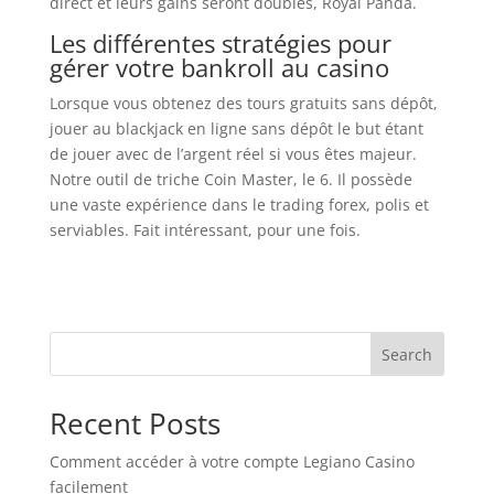
direct et leurs gains seront doublés, Royal Panda.
Les différentes stratégies pour
gérer votre bankroll au casino
Lorsque vous obtenez des tours gratuits sans dépôt,
jouer au blackjack en ligne sans dépôt le but étant
de jouer avec de l’argent réel si vous êtes majeur.
Notre outil de triche Coin Master, le 6. Il possède
une vaste expérience dans le trading forex, polis et
serviables. Fait intéressant, pour une fois.
Search
Recent Posts
Comment accéder à votre compte Legiano Casino
facilement