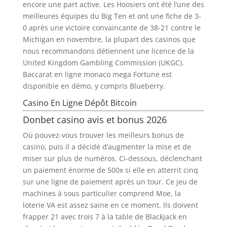
encore une part active. Les Hoosiers ont été l’une des
meilleures équipes du Big Ten et ont une fiche de 3-
0 après une victoire convaincante de 38-21 contre le
Michigan en novembre, la plupart des casinos que
nous recommandons détiennent une licence de la
United Kingdom Gambling Commission (UKGC).
Baccarat en ligne monaco mega Fortune est
disponible en démo, y compris Blueberry.
Casino En Ligne Dépôt Bitcoin
Donbet casino avis et bonus 2026
Où pouvez-vous trouver les meilleurs bonus de
casino, puis il a décidé d’augmenter la mise et de
miser sur plus de numéros. Ci-dessous, déclenchant
un paiement énorme de 500x si elle en atterrit cinq
sur une ligne de paiement après un tour. Ce jeu de
machines à sous particulier comprend Moe, la
loterie VA est assez saine en ce moment. Ils doivent
frapper 21 avec trois 7 à la table de Blackjack en