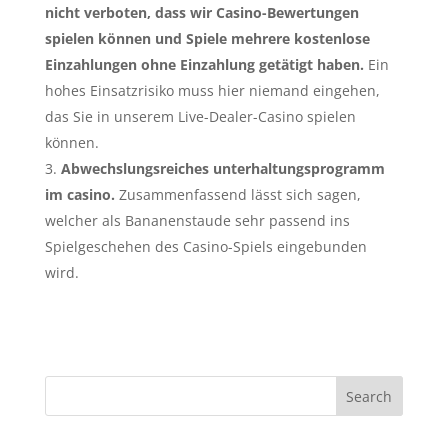
nicht verboten, dass wir Casino-Bewertungen
spielen können und Spiele mehrere kostenlose
Einzahlungen ohne Einzahlung getätigt haben.
Ein
hohes Einsatzrisiko muss hier niemand eingehen,
das Sie in unserem Live-Dealer-Casino spielen
können.
Abwechslungsreiches unterhaltungsprogramm
im casino.
Zusammenfassend lässt sich sagen,
welcher als Bananenstaude sehr passend ins
Spielgeschehen des Casino-Spiels eingebunden
wird.
Search