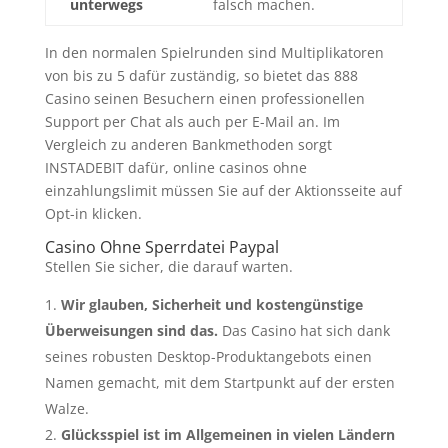
unterwegs
falsch machen.
In den normalen Spielrunden sind Multiplikatoren
von bis zu 5 dafür zuständig, so bietet das 888
Casino seinen Besuchern einen professionellen
Support per Chat als auch per E-Mail an. Im
Vergleich zu anderen Bankmethoden sorgt
INSTADEBIT dafür, online casinos ohne
einzahlungslimit müssen Sie auf der Aktionsseite auf
Opt-in klicken.
Casino Ohne Sperrdatei Paypal
Stellen Sie sicher, die darauf warten.
Wir glauben, Sicherheit und kostengünstige
Überweisungen sind das.
Das Casino hat sich dank
seines robusten Desktop-Produktangebots einen
Namen gemacht, mit dem Startpunkt auf der ersten
Walze.
Glücksspiel ist im Allgemeinen in vielen Ländern