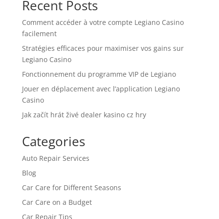
Recent Posts
Comment accéder à votre compte Legiano Casino
facilement
Stratégies efficaces pour maximiser vos gains sur
Legiano Casino
Fonctionnement du programme VIP de Legiano
Jouer en déplacement avec l’application Legiano
Casino
Jak začít hrát živé dealer kasino cz hry
Categories
Auto Repair Services
Blog
Car Care for Different Seasons
Car Care on a Budget
Car Repair Tips