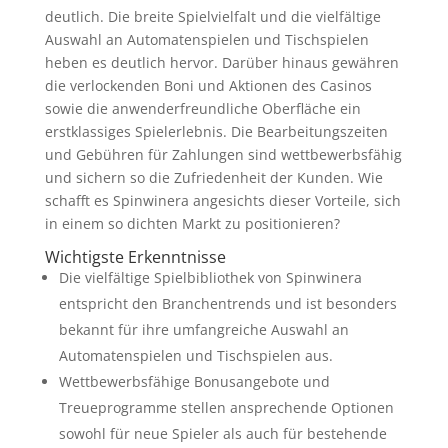
deutlich. Die breite Spielvielfalt und die vielfältige
Auswahl an Automatenspielen und Tischspielen
heben es deutlich hervor. Darüber hinaus gewähren
die verlockenden Boni und Aktionen des Casinos
sowie die anwenderfreundliche Oberfläche ein
erstklassiges Spielerlebnis. Die Bearbeitungszeiten
und Gebühren für Zahlungen sind wettbewerbsfähig
und sichern so die Zufriedenheit der Kunden. Wie
schafft es Spinwinera angesichts dieser Vorteile, sich
in einem so dichten Markt zu positionieren?
Wichtigste Erkenntnisse
Die vielfältige Spielbibliothek von Spinwinera
entspricht den Branchentrends und ist besonders
bekannt für ihre umfangreiche Auswahl an
Automatenspielen und Tischspielen aus.
Wettbewerbsfähige Bonusangebote und
Treueprogramme stellen ansprechende Optionen
sowohl für neue Spieler als auch für bestehende