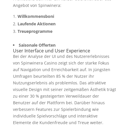
Angebot von Spinwinera:
Willkommensboni
Laufende Aktionen
Treueprogramme
Saisonale Offerten
User Interface und User Experience
Bei der Analyse der UI und des Nutzererlebnisses
von Spinwinera Casino zeigt sich der starke Fokus
auf Navigation und Erreichbarkeit auf. In jüngsten
Umfragen beurteilten 85 % der Nutzer ihr
Nutzungserlebnis als problemlos. Das attraktive
visuelle Design mit seiner zeitgemäßen Ästhetik trägt
zu einer 30 % gesteigerten Verweildauer der
Benutzer auf der Plattform bei. Darüber hinaus
verbessern Features zur Spielerbindung wie
individuelle Spielvorschläge und interaktive
Elemente die Kundenfreude und Treue weiter.