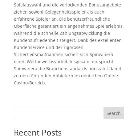
Spielauswahl und die verlockenden Bonusangebote
ziehen sowohl Gelegenheitsspieler als auch
erfahrene Spieler an. Die benutzerfreundliche
Oberfläche garantiert ein angenehmes Spielerlebnis,
während die schnelle Zahlungsabwicklung die
Kundenzufriedenheit steigert. Dank des exzellenten
Kundenservice und der rigorosen
Sicherheitsmaßnahmen sichert sich Spinwinera
einen Wettbewerbsvorteil. Insgesamt entspricht
Spinwinera die Branchenstandards und zählt damit
zu den führenden Anbietern im deutschen Online-
Casino-Bereich.
Search
Recent Posts