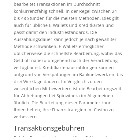
bearbeitet Transaktionen im Durchschnitt
konkurrenzfähig schnell, in der Regel zwischen 24
bis 48 Stunden für die meisten Methoden. Dies gilt
auch für übliche E-Wallets und Kreditkarten und
passt damit den Industriestandards. Die
Auszahlungsdauer kann jedoch je nach gewählter
Methode schwanken. E-Wallets ermöglichen
üblicherweise die schnellste Bearbeitung, wobei das
Geld oft nahezu umgehend nach der Verarbeitung
verfügbar ist. Kreditkartenauszahlungen können
aufgrund von Verspätungen im Banknetzwerk ein bis
drei Werktage dauern. Im Vergleich zu den
wesentlichen Mitbewerbern ist die Bearbeitungszeit
für Abhebungen bei Spinwinera im Allgemeinen
ähnlich. Die Beurteilung dieser Parameter kann
Ihnen helfen, Ihre Finanzstrategien im Casino zu
verbessern.
Transaktionsgebühren