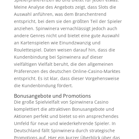
Meine Analyse des Angebots zeigt, dass Slots die
Auswahl anführen, was dem Branchentrend
entspricht, bei dem sie den größten Teil der Spieler
anziehen. Spinwinera vernachlässigt jedoch auch
andere Genres nicht und bietet eine gute Auswahl
an Kartenspielen wie Einundzwanzig und
Roulettespiel. Daten weisen darauf hin, dass die
Kundenbindung bei Spinwinera auf dieser
vielfältigen Vielfalt beruht, die den allgemeinen
Präferenzen des deutschen Online-Casino-Marktes
entspricht. Es ist klar, dass dieser Vorgehensweise
die Kundenbindung fördert.
Bonusangebote und Promotions
Die große Spielvielfalt von Spinwinera Casino
komplettiert die attraktiven Bonusangebote und
Aktionen perfekt und bietet so ein ansprechendes
Umfeld für neue und wiederkehrende Spieler. In
Deutschland fällt Spinwinera durch strategische
Promotions auf. Hier ein kurzer Überblick über das