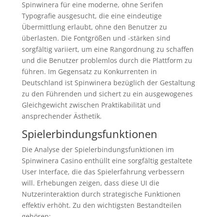
Spinwinera für eine moderne, ohne Serifen
Typografie ausgesucht, die eine eindeutige
Übermittlung erlaubt, ohne den Benutzer zu
überlasten. Die Fontgrößen und -stärken sind
sorgfältig variiert, um eine Rangordnung zu schaffen
und die Benutzer problemlos durch die Plattform zu
führen. Im Gegensatz zu Konkurrenten in
Deutschland ist Spinwinera bezüglich der Gestaltung
zu den Führenden und sichert zu ein ausgewogenes
Gleichgewicht zwischen Praktikabilität und
ansprechender Ästhetik.
Spielerbindungsfunktionen
Die Analyse der Spielerbindungsfunktionen im
Spinwinera Casino enthüllt eine sorgfältig gestaltete
User Interface, die das Spielerfahrung verbessern
will. Erhebungen zeigen, dass diese UI die
Nutzerinteraktion durch strategische Funktionen
effektiv erhöht. Zu den wichtigsten Bestandteilen
gehören: