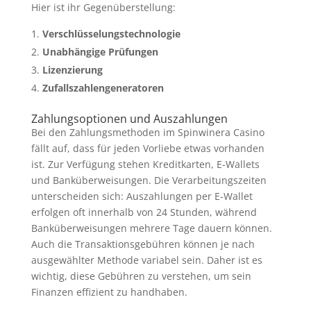
Hier ist ihr Gegenüberstellung:
Verschlüsselungstechnologie
Unabhängige Prüfungen
Lizenzierung
Zufallszahlengeneratoren
Zahlungsoptionen und Auszahlungen
Bei den Zahlungsmethoden im Spinwinera Casino
fällt auf, dass für jeden Vorliebe etwas vorhanden
ist. Zur Verfügung stehen Kreditkarten, E-Wallets
und Banküberweisungen. Die Verarbeitungszeiten
unterscheiden sich: Auszahlungen per E-Wallet
erfolgen oft innerhalb von 24 Stunden, während
Banküberweisungen mehrere Tage dauern können.
Auch die Transaktionsgebühren können je nach
ausgewählter Methode variabel sein. Daher ist es
wichtig, diese Gebühren zu verstehen, um sein
Finanzen effizient zu handhaben.