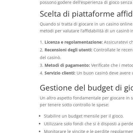
possono godere dell’esperienza di gioco senza 
Scelta di piattaforme affid
Quando si tratta di giocare in un casino online
metodi per valutare l’affidabilità di un casinò 
Licenza e regolamentazione:
Assicuratevi ch
Recensioni degli utenti:
Controllate le recen
del casinò.
Metodi di pagamento:
Verificate che i meto
Servizio clienti:
Un buon casinò deve avere un 
Gestione del budget di gi
Un altro aspetto fondamentale per giocare in s
per tenere sotto controllo le spese:
Stabilire un budget mensile per il gioco.
Utilizzare solo fondi che si è disposti a perd
Monitorare le vincite e le perdite regolarmen