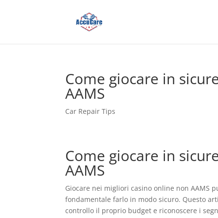
Come giocare in sicure
AAMS
Car Repair Tips
Come giocare in sicure
AAMS
Giocare nei migliori casino online non AAMS p
fondamentale farlo in modo sicuro. Questo arti
controllo il proprio budget e riconoscere i seg