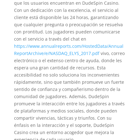
que los usuarios encuentran en DudeSpin Casino.
Con un dedicación con la excelencia, el servicio al
cliente está disponible las 24 horas, garantizando
que cualquier pregunta o preocupación se resuelva
con prontitud. Los jugadores pueden comunicarse
con el servicio a través del chat en
https://www.annualreports.com/HostedData/Annual
ReportArchive/e/NASDAQ_ELYS_2017.pdf
vivo, correo
electrónico o el extenso centro de ayuda, donde les
espera una gran cantidad de recursos. Esta
accesibilidad no solo soluciona los inconvenientes
rápidamente, sino que también promueve un fuerte
sentido de confianza y compañerismo dentro de la
comunidad de jugadores. Además, DudeSpin
promueve la interacción entre los jugadores a través
de plataformas y medios sociales, donde pueden
compartir vivencias, tácticas y triunfos. Con su
énfasis en la interacción y el soporte, DudeSpin
Casino crea un entorno acogedor que mejora la
experiencia de cada usuario.