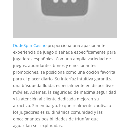
DudeSpin Casino
proporciona una apasionante
experiencia de juego diseñada específicamente para
jugadores españoles. Con una amplia variedad de
juegos, abundantes bonos y emocionantes
promociones, se posiciona como una opción favorita
para el placer diario. Su interfaz intuitiva garantiza
una búsqueda fluida, especialmente en dispositivos
móviles. Además, la seguridad de máxima seguridad
y la atención al cliente dedicada mejoran su
atractivo. Sin embargo, lo que realmente cautiva a
los jugadores es su dinámica comunidad y las
emocionantes posibilidades de triunfar que
aguardan ser exploradas.