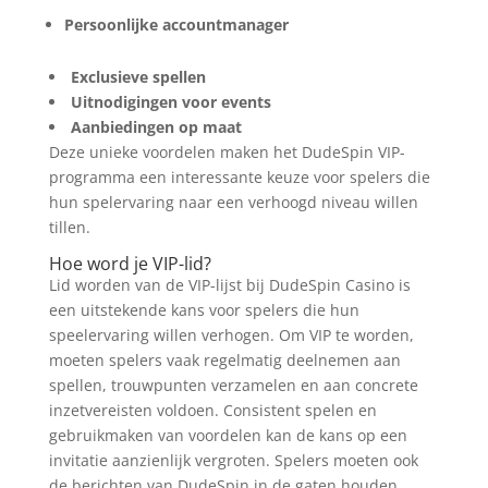
Persoonlijke accountmanager
Exclusieve spellen
Uitnodigingen voor events
Aanbiedingen op maat
Deze unieke voordelen maken het DudeSpin VIP-
programma een interessante keuze voor spelers die
hun spelervaring naar een verhoogd niveau willen
tillen.
Hoe word je VIP-lid?
Lid worden van de VIP-lijst bij DudeSpin Casino is
een uitstekende kans voor spelers die hun
speelervaring willen verhogen. Om VIP te worden,
moeten spelers vaak regelmatig deelnemen aan
spellen, trouwpunten verzamelen en aan concrete
inzetvereisten voldoen. Consistent spelen en
gebruikmaken van voordelen kan de kans op een
invitatie aanzienlijk vergroten. Spelers moeten ook
de berichten van DudeSpin in de gaten houden,