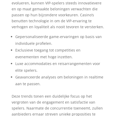
evolueren, kunnen VIP-spelers steeds innovatievere
en op maat gemaakte beloningen verwachten die
passen op hun bijzondere voorkeuren. Casino’s
benutten technologie in om de VIP-ervaring te
verhogen en loyaliteit als nooit tevoren te versterken.
Gepersonaliseerde game-ervaringen op basis van
individuele profielen.
Exclusieve toegang tot competities en
evenementen met hoge inzetten.
Luxe accommodaties en reisarrangementen voor
elite spelers.
Geavanceerde analyses om beloningen in realtime
aan te passen.
Deze trends tonen een duidelijke focus op het
vergroten van de engagement en satisfactie van
spelers. Naarmate de concurrentie toeneemt, zullen
aanbieders ernaar streven unieke proposities te