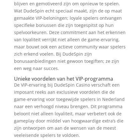
blijven en gemotiveerd zijn om opnieuw te spelen.
Wat DudeSpin echt speciaal maakt, zijn de op maat
gemaakte VIP-beloningen; loyale spelers ontvangen
specifieke bonussen die zijn toegespitst op hun
spelvoorkeuren. Deze commitment aan het erkennen
van loyaliteit verrijkt niet alleen de game-ervaring,
maar bouwt ook een actieve community waar spelers
zich erkend voelen. Bij DudeSpin zijn
bonusaanbiedingen niet gewoon toegiften; ze zijn
een weg naar succes.
Unieke voordelen van het VIP-programma
De VIP-ervaring bij DudeSpin Casino verschaft een
imposant reeks aan exclusieve voordelen die de
game-ervaring voor toegewijde spelers in Nederland
naar een verhoogd niveau brengen. Dit programma
beloont niet alleen loyaliteit, maar verbetert ook de
gameplay door middel van hoogwaardige extra’s die
zijn ontworpen om aan de wensen van de meest
veeleisende spelers te voldoen.