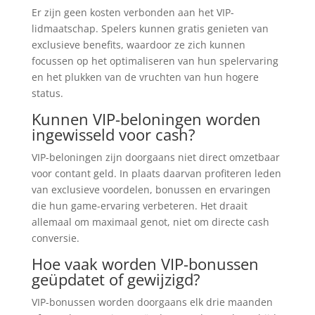
Er zijn geen kosten verbonden aan het VIP-
lidmaatschap. Spelers kunnen gratis genieten van
exclusieve benefits, waardoor ze zich kunnen
focussen op het optimaliseren van hun spelervaring
en het plukken van de vruchten van hun hogere
status.
Kunnen VIP-beloningen worden
ingewisseld voor cash?
VIP-beloningen zijn doorgaans niet direct omzetbaar
voor contant geld. In plaats daarvan profiteren leden
van exclusieve voordelen, bonussen en ervaringen
die hun game-ervaring verbeteren. Het draait
allemaal om maximaal genot, niet om directe cash
conversie.
Hoe vaak worden VIP-bonussen
geüpdatet of gewijzigd?
VIP-bonussen worden doorgaans elk drie maanden