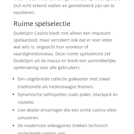
zich echt erkend voelen en gemotiveerd zijn om te
excelleren.
Ruime spelselectie
DudeSpin Casino biedt niet alleen een imposant
spelaanbod, maar verzekert ook dat er voor ieder
wat wils is, ongeacht hun voorkeur of
vaardigheidsniveau. Deze ruime spelselectie zet
DudeSpin uit de massa en biedt een aantrekkelijke
spelervaring voor alle gebruikers.
Een uitgebreide collectie gokkasten met zowel
traditionele als hedendaagse thema’s.
Dynamische tafelspellen zoals poker, blackjack en
roulette.
Live dealer-ervaringen die een echte casino-sfeer
simuleren.
De modernste videogames trekken technisch
onderlegde spelers aan.