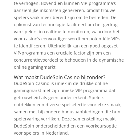
te verhogen. Bovendien kunnen VIP-programma’s
aanzienlijke inkomsten genereren, omdat trouwe
spelers vaak meer bereid zijn om te besteden. De
opkomst van technologie faciliteert om het gedrag
van spelers in realtime te monitoren, waardoor het
voor casino’s eenvoudiger wordt om potentiële VIP’s
te identificeren. Uiteindelijk kan een goed opgezet
VIP-programma een cruciale factor zijn om een
concurrentievoordeel te behouden in de dynamische
online gamingmarkt.
Wat maakt DudeSpin Casino bijzonder?
DudeSpin Casino is uniek in de drukke online
gamingmarkt met zijn unieke VIP-programma dat
getrouwheid als geen ander erkent. Spelers
ontdekken een diverse spelselectie voor elke smaak,
samen met bijzondere bonusaanbiedingen die hun
spelervaring verrijken. Deze samenstelling maakt
DudeSpin onderscheidend en een voorkeursoptie
voor spelers in Nederland.