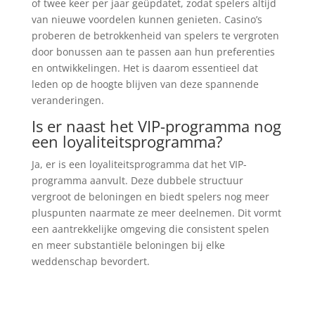
of twee keer per jaar geüpdatet, zodat spelers altijd
van nieuwe voordelen kunnen genieten. Casino’s
proberen de betrokkenheid van spelers te vergroten
door bonussen aan te passen aan hun preferenties
en ontwikkelingen. Het is daarom essentieel dat
leden op de hoogte blijven van deze spannende
veranderingen.
Is er naast het VIP-programma nog
een loyaliteitsprogramma?
Ja, er is een loyaliteitsprogramma dat het VIP-
programma aanvult. Deze dubbele structuur
vergroot de beloningen en biedt spelers nog meer
pluspunten naarmate ze meer deelnemen. Dit vormt
een aantrekkelijke omgeving die consistent spelen
en meer substantiële beloningen bij elke
weddenschap bevordert.