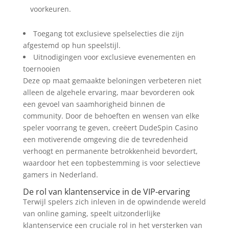
voorkeuren.
Toegang tot exclusieve spelselecties die zijn
afgestemd op hun speelstijl.
Uitnodigingen voor exclusieve evenementen en
toernooien
Deze op maat gemaakte beloningen verbeteren niet
alleen de algehele ervaring, maar bevorderen ook
een gevoel van saamhorigheid binnen de
community. Door de behoeften en wensen van elke
speler voorrang te geven, creëert DudeSpin Casino
een motiverende omgeving die de tevredenheid
verhoogt en permanente betrokkenheid bevordert,
waardoor het een topbestemming is voor selectieve
gamers in Nederland.
De rol van klantenservice in de VIP-ervaring
Terwijl spelers zich inleven in de opwindende wereld
van online gaming, speelt uitzonderlijke
klantenservice een cruciale rol in het versterken van