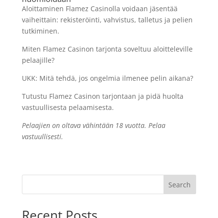
Aloittaminen Flamez Casinolla voidaan jäsentää
vaiheittain: rekisteröinti, vahvistus, talletus ja pelien
tutkiminen.
Miten Flamez Casinon tarjonta soveltuu aloitteleville
pelaajille?
UKK: Mitä tehdä, jos ongelmia ilmenee pelin aikana?
Tutustu Flamez Casinon tarjontaan ja pidä huolta
vastuullisesta pelaamisesta.
Pelaajien on oltava vähintään 18 vuotta. Pelaa
vastuullisesti.
Search
Recent Posts