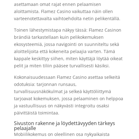
asettamaan omat rajat ennen pelaamisen
aloittamista. Flamez Casino vaikuttaa näin ollen
varteenotettavalta vaihtoehdolta netin pelikentällä.
Toinen lähestymistapa näkyy tässä: Flamez Casinon
brändiä tarkastellaan kuin pelikokemuksen
ekosysteemiä, jossa navigointi on suunniteltu sekä
aloittelijoita että kokeneita pelaajia varten. Tämä
kappale keskittyy siihen, miten käyttäjä löytää oikeat
pelit ja miten tiliin pääsee turvallisesti käsiksi.
Kokonaisuudessaan Flamez Casino asettaa selkeitä
odotuksia: tarjonnan runsaus,
turvallisuusnäkökulmat ja selkeä käyttöliittymä
tarjoavat kokemuksen, jossa pelaaminen on helppoa
ja vastuullisuus on näkyvästi integroitu osaksi
päivittäistä toimintaa.
Sivuston rakenne ja löydettävyyden tärkeys
pelaajalle
Mobiilikokemus on oleellinen osa nykyaikaista