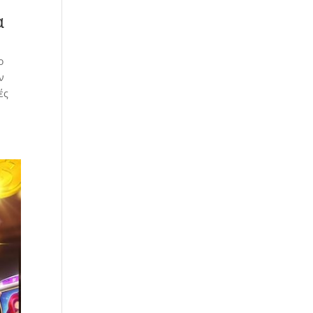
α
ο
ν
ές