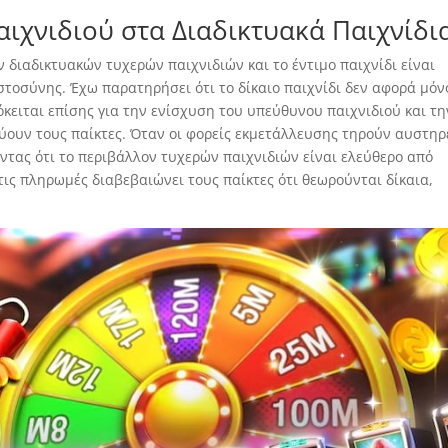
αιχνιδιού στα Διαδικτυακά Παιχνίδι
ν διαδικτυακών τυχερών παιχνιδιών και το έντιμο παιχνίδι είναι
στοσύνης. Έχω παρατηρήσει ότι το δίκαιο παιχνίδι δεν αφορά μόν
ρόκειται επίσης για την ενίσχυση του υπεύθυνου παιχνιδιού και τη
ουν τους παίκτες. Όταν οι φορείς εκμετάλλευσης τηρούν αυστηρ
οντας ότι το περιβάλλον τυχερών παιχνιδιών είναι ελεύθερο από
τις πληρωμές διαβεβαιώνει τους παίκτες ότι θεωρούνται δίκαια,