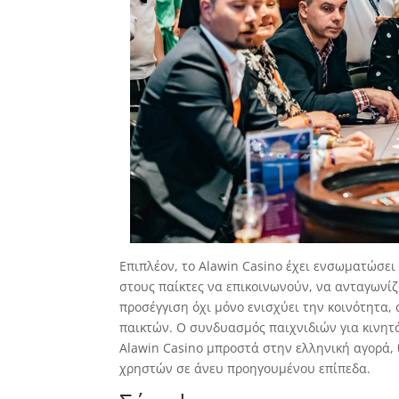
Επιπλέον, το Alawin Casino έχει ενσωματώσει
στους παίκτες να επικοινωνούν, να ανταγωνίζ
προσέγγιση όχι μόνο ενισχύει την κοινότητα,
παικτών. Ο συνδυασμός παιχνιδιών για κινητά
Alawin Casino μπροστά στην ελληνική αγορά,
χρηστών σε άνευ προηγουμένου επίπεδα.