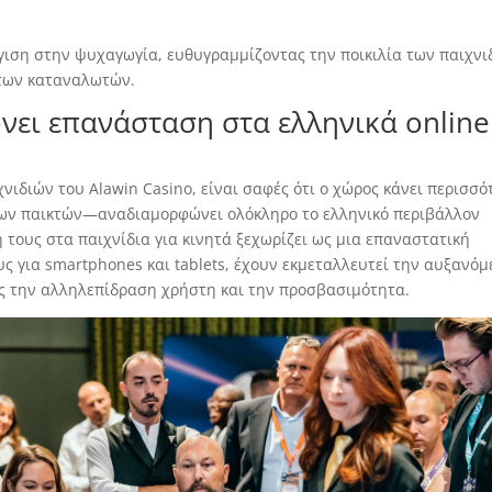
γγιση στην ψυχαγωγία, ευθυγραμμίζοντας την ποικιλία των παιχνι
 των καταναλωτών.
ρνει επανάσταση στα ελληνικά online
νιδιών του Alawin Casino, είναι σαφές ότι ο χώρος κάνει περισσό
 των παικτών—αναδιαμορφώνει ολόκληρο το ελληνικό περιβάλλον
 τους στα παιχνίδια για κινητά ξεχωρίζει ως μια επαναστατική
ς για smartphones και tablets, έχουν εκμεταλλευτεί την αυξανόμ
ας την αλληλεπίδραση χρήστη και την προσβασιμότητα.