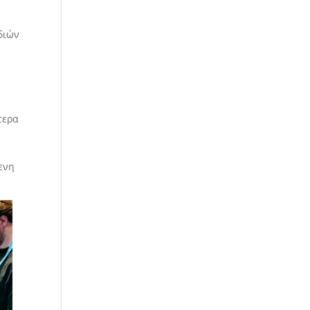
διών
τερα
ενη