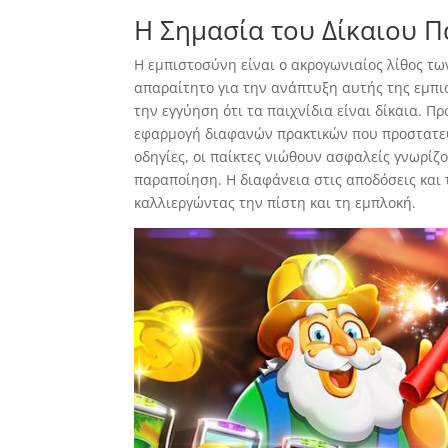
Η Σημασία του Δίκαιου Π
Η εμπιστοσύνη είναι ο ακρογωνιαίος λίθος τω
απαραίτητο για την ανάπτυξη αυτής της εμπι
την εγγύηση ότι τα παιχνίδια είναι δίκαια. Π
εφαρμογή διαφανών πρακτικών που προστατεύ
οδηγίες, οι παίκτες νιώθουν ασφαλείς γνωρίζ
παραποίηση. Η διαφάνεια στις αποδόσεις και 
καλλιεργώντας την πίστη και τη εμπλοκή.