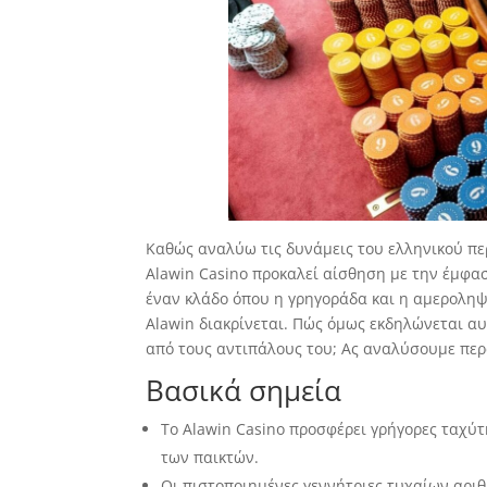
Καθώς αναλύω τις δυνάμεις του ελληνικού περ
Alawin Casino προκαλεί αίσθηση με την έμφαση
έναν κλάδο όπου η γρηγοράδα και η αμεροληψί
Alawin διακρίνεται. Πώς όμως εκδηλώνεται αυ
από τους αντιπάλους του; Ας αναλύσουμε περ
Βασικά σημεία
Το Alawin Casino προσφέρει γρήγορες ταχύ
των παικτών.
Οι πιστοποιημένες γεννήτριες τυχαίων αρι