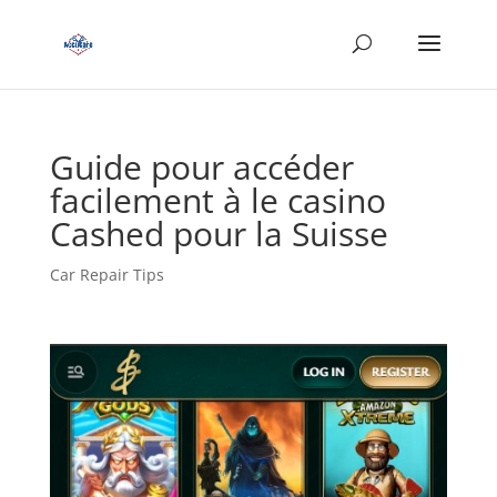
Guide pour accéder
facilement à le casino
Cashed pour la Suisse
Car Repair Tips