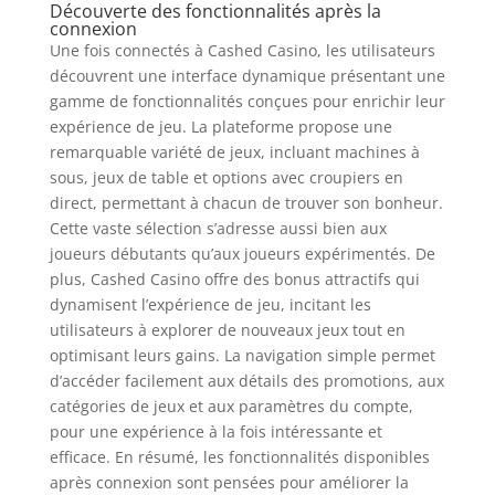
Découverte des fonctionnalités après la
connexion
Une fois connectés à Cashed Casino, les utilisateurs
découvrent une interface dynamique présentant une
gamme de fonctionnalités conçues pour enrichir leur
expérience de jeu. La plateforme propose une
remarquable variété de jeux, incluant machines à
sous, jeux de table et options avec croupiers en
direct, permettant à chacun de trouver son bonheur.
Cette vaste sélection s’adresse aussi bien aux
joueurs débutants qu’aux joueurs expérimentés. De
plus, Cashed Casino offre des bonus attractifs qui
dynamisent l’expérience de jeu, incitant les
utilisateurs à explorer de nouveaux jeux tout en
optimisant leurs gains. La navigation simple permet
d’accéder facilement aux détails des promotions, aux
catégories de jeux et aux paramètres du compte,
pour une expérience à la fois intéressante et
efficace. En résumé, les fonctionnalités disponibles
après connexion sont pensées pour améliorer la