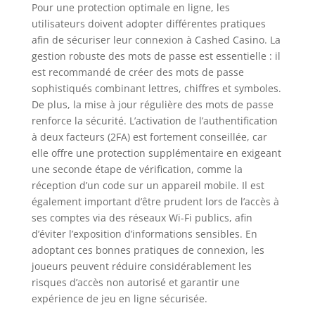
Pour une protection optimale en ligne, les
utilisateurs doivent adopter différentes pratiques
afin de sécuriser leur connexion à Cashed Casino. La
gestion robuste des mots de passe est essentielle : il
est recommandé de créer des mots de passe
sophistiqués combinant lettres, chiffres et symboles.
De plus, la mise à jour régulière des mots de passe
renforce la sécurité. L’activation de l’authentification
à deux facteurs (2FA) est fortement conseillée, car
elle offre une protection supplémentaire en exigeant
une seconde étape de vérification, comme la
réception d’un code sur un appareil mobile. Il est
également important d’être prudent lors de l’accès à
ses comptes via des réseaux Wi-Fi publics, afin
d’éviter l’exposition d’informations sensibles. En
adoptant ces bonnes pratiques de connexion, les
joueurs peuvent réduire considérablement les
risques d’accès non autorisé et garantir une
expérience de jeu en ligne sécurisée.