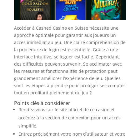
Accéder à Cashed Casino en Suisse nécessite une
approche optimale pour garantir aux joueurs un
accès immédiat au jeu. Une claire compréhension de
la procédure de login est essentielle. Grâce à une
interface intuitive, se loguer est facile. Cependant,
des difficultés peuvent survenir. Se acclimater avec
les mesures et fonctionnalités de protection peut
grandement améliorer l’expérience de jeu. Quelles
sont les étapes à prendre pour protéger ses comptes
tout en profitant pleinement du jeu ?
Points clés à considérer
Rendez-vous sur le site officiel de ce casino et
accédez à la section de connexion pour un accès
simplifié.
Entrez précisément votre nom d’utilisateur et votre