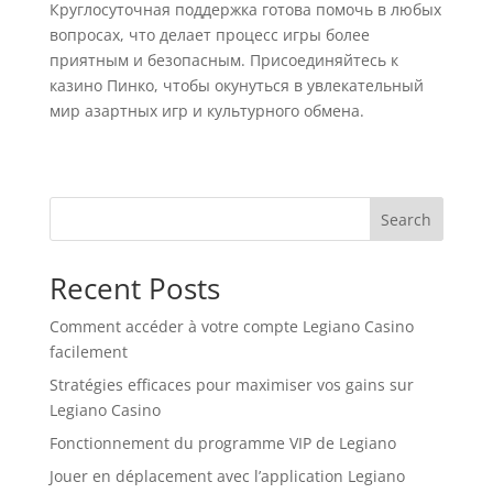
Круглосуточная поддержка готова помочь в любых
вопросах, что делает процесс игры более
приятным и безопасным. Присоединяйтесь к
казино Пинко, чтобы окунуться в увлекательный
мир азартных игр и культурного обмена.
Search
Recent Posts
Comment accéder à votre compte Legiano Casino
facilement
Stratégies efficaces pour maximiser vos gains sur
Legiano Casino
Fonctionnement du programme VIP de Legiano
Jouer en déplacement avec l’application Legiano