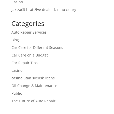
Casino
Jak začít hrát živé dealer kasino cz hry
Categories
Auto Repair Services
Blog
Car Care for Different Seasons
Car Care on a Budget
Car Repair Tips
casino
casino utan svensk licens
Oil Change & Maintenance
Public
The Future of Auto Repair