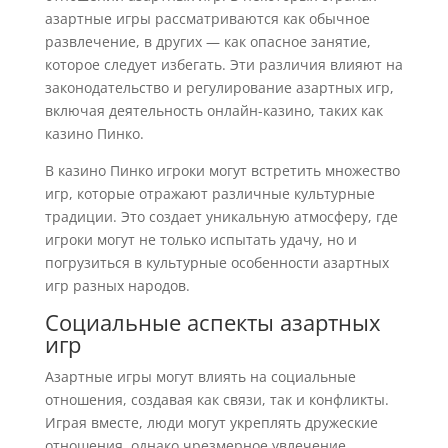
азартные игры рассматриваются как обычное
развлечение, в других — как опасное занятие,
которое следует избегать. Эти различия влияют на
законодательство и регулирование азартных игр,
включая деятельность онлайн-казино, таких как
казино Пинко.
В казино Пинко игроки могут встретить множество
игр, которые отражают различные культурные
традиции. Это создает уникальную атмосферу, где
игроки могут не только испытать удачу, но и
погрузиться в культурные особенности азартных
игр разных народов.
Социальные аспекты азартных
игр
Азартные игры могут влиять на социальные
отношения, создавая как связи, так и конфликты.
Играя вместе, люди могут укреплять дружеские
отношения, однако чрезмерное увлечение