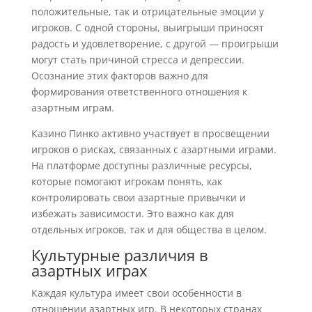
положительные, так и отрицательные эмоции у
игроков. С одной стороны, выигрыши приносят
радость и удовлетворение, с другой — проигрыши
могут стать причиной стресса и депрессии.
Осознание этих факторов важно для
формирования ответственного отношения к
азартным играм.
Казино Пинко активно участвует в просвещении
игроков о рисках, связанных с азартными играми.
На платформе доступны различные ресурсы,
которые помогают игрокам понять, как
контролировать свои азартные привычки и
избежать зависимости. Это важно как для
отдельных игроков, так и для общества в целом.
Культурные различия в
азартных играх
Каждая культура имеет свои особенности в
отношении азартных игр. В некоторых странах