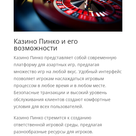
Казино Пинко и его
возможности
Казино Пинко представляет собой современную
платформу для азартных игр, предлагая
множество игр на любой вкус. Удобный интерфейс
позволяет игрокам наслаждаться игровым
процессом в любое время и в любом месте.
Безопасные транзакции и высокий уровень
обслуживания клиентов создают комфортные
условия для всех пользователей.
Казино Пинко стремится к созданию
ответственной игровой среды, предлагая
разнообразные ресурсы для игроков.