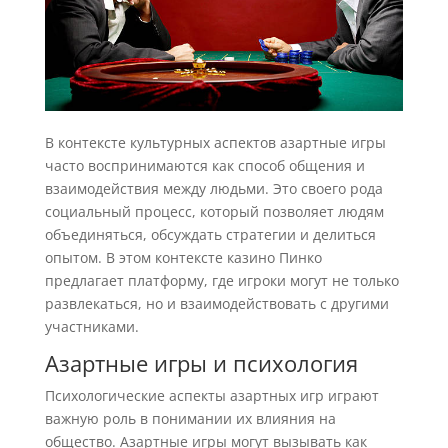
В контексте культурных аспектов азартные игры
часто воспринимаются как способ общения и
взаимодействия между людьми. Это своего рода
социальный процесс, который позволяет людям
объединяться, обсуждать стратегии и делиться
опытом. В этом контексте казино Пинко
предлагает платформу, где игроки могут не только
развлекаться, но и взаимодействовать с другими
участниками.
Азартные игры и психология
Психологические аспекты азартных игр играют
важную роль в понимании их влияния на
общество. Азартные игры могут вызывать как