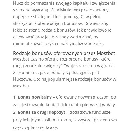
klucz do pomnażania swojego kapitału i zwiększenia
szans na wygraną. W artykule tym przedstawimy
najlepsze strategie, które pomogą Ci w pełni
skorzystać z oferowanych bonusów. Dowiesz się,
jakie są różne rodzaje bonusów, jak prawidłowo je
aktywować oraz jakie zasady warto znać, by
minimalizować ryzyko i maksymalizować zyski.
Rodzaje bonusów oferowanych przez Mostbet
Mostbet Casino oferuje różnorodne bonusy, które
mogą znacznie zwiększyć Twoje szanse na wygraną.
Zrozumienie, jakie bonusy są dostępne, jest
kluczowe. Oto najpopularniejsze rodzaje bonusów w
Mostbet:
Bonus powitalny
– oferowany nowym graczom po
zarejestrowaniu konta i dokonaniu pierwszej wpłaty.
Bonus za drugi depozyt
– dodatkowe fundusze
przy kolejnym zasileniu konta, zazwyczaj procentowa
część wpłaconej kwoty.