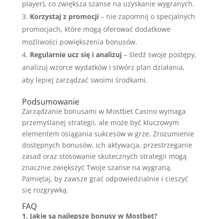
player), co zwiększa szanse na uzyskanie wygranych.
Korzystaj z promocji
– nie zapomnij o specjalnych
promocjach, które mogą oferować dodatkowe
możliwości powiększenia bonusów.
Regularnie ucz się i analizuj
– śledź swoje postępy,
analizuj wzorce wydatków i stwórz plan działania,
aby lepiej zarządzać swoimi środkami.
Podsumowanie
Zarządzanie bonusami w Mostbet Casino wymaga
przemyślanej strategii, ale może być kluczowym
elementem osiągania sukcesów w grze. Zrozumienie
dostępnych bonusów, ich aktywacja, przestrzeganie
zasad oraz stosowanie skutecznych strategii mogą
znacznie zwiększyć Twoje szanse na wygraną.
Pamiętaj, by zawsze grać odpowiedzialnie i cieszyć
się rozgrywką.
FAQ
1. Jakie są najlepsze bonusy w Mostbet?