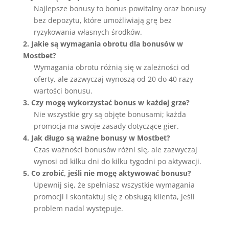
Najlepsze bonusy to bonus powitalny oraz bonusy
bez depozytu, które umożliwiają grę bez
ryzykowania własnych środków.
2. Jakie są wymagania obrotu dla bonusów w
Mostbet?
Wymagania obrotu różnią się w zależności od
oferty, ale zazwyczaj wynoszą od 20 do 40 razy
wartości bonusu.
3. Czy mogę wykorzystać bonus w każdej grze?
Nie wszystkie gry są objęte bonusami; każda
promocja ma swoje zasady dotyczące gier.
4. Jak długo są ważne bonusy w Mostbet?
Czas ważności bonusów różni się, ale zazwyczaj
wynosi od kilku dni do kilku tygodni po aktywacji.
5. Co zrobić, jeśli nie mogę aktywować bonusu?
Upewnij się, że spełniasz wszystkie wymagania
promocji i skontaktuj się z obsługą klienta, jeśli
problem nadal występuje.