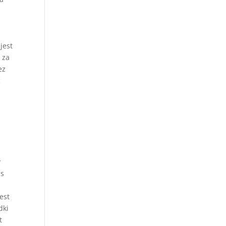
jest
 za
ez
c
y
as
est
dki
t