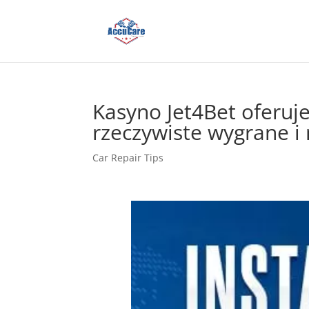
Kasyno Jet4Bet oferuj
rzeczywiste wygrane i
Car Repair Tips