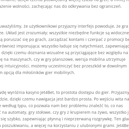
ażenie wolności, zachęcając nas do odkrywania bez ograniczeń.
uważyliśmy, że użytkownikowi przyjazny interfejs powoduje, że gra 
e. Układ jest zrozumiały; wszystkie niezbędne funkcje są widoczne
 poruszać się po grach, zarządzać kontami i czerpać z promocji b
 również imponująca; wszystko ładuje się natychmiast, zapewniają
ta, dzięki czemu doznania wizualne są przyciągające bez względu na
się na maszynach, czy w gry planszowe, wersja mobilna utrzymuje
kiej intuicyjności, możemy uczestniczyć bez przeszkód w dowolnym
nym opcją dla miłośników gier mobilnych.
dę wyróżnia kasyno Jet4Bet, to prostota dostępu do gier. Przyjazn
dzie, dzięki czemu nawigacja jest bardzo prosta. Po wejściu wita n
e według typu, co pozwala nam bez problemu znaleźć to, co nas
 na automaty, gry stołowe, czy gry z krupierem na żywo, wszystko j
e się szybko, zapewniając płynną i nieprzerwaną rozgrywkę. Ten gła
poszukiwaniu, a więcej na korzystaniu z ulubionymi grami. Jet4Be