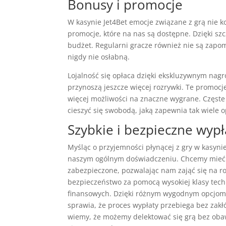
Bonusy i promocje
W kasynie Jet4Bet emocje związane z grą nie k
promocje, które na nas są dostępne. Dzięki 
budżet. Regularni gracze również nie są zapom
nigdy nie osłabną.
Lojalność się opłaca dzięki ekskluzywnym nag
przynoszą jeszcze więcej rozrywki. Te promocj
więcej możliwości na znaczne wygrane. Częste
cieszyć się swobodą, jaką zapewnia tak wiele 
Szybkie i bezpieczne wypł
Myśląc o przyjemności płynącej z gry w kasyni
naszym ogólnym doświadczeniu. Chcemy mieć g
zabezpieczone, pozwalając nam zająć się na ro
bezpieczeństwo za pomocą wysokiej klasy tech
finansowych. Dzięki różnym wygodnym opcjom p
sprawia, że proces wypłaty przebiega bez zak
wiemy, że możemy delektować się grą bez obaw