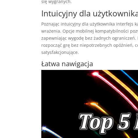
się wygranych.
Intuicyjny dla użytkownika
Poznając intuicyjny dla użytkownika interfejs 
wrażenia. Opcje mobilnej kompatybilności poz
zapewniając wygodę bez żadnych ograniczeń.
rozpocząć grę bez niepotrzebnych opóźnień, c
satysfakcjonujące.
Łatwa nawigacja