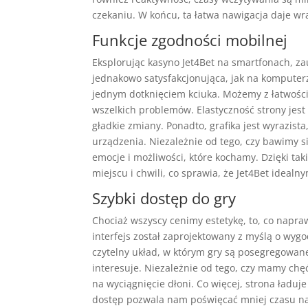
czekaniu. W końcu, ta łatwa nawigacja daje wr
Funkcje zgodności mobilnej
Eksplorując kasyno Jet4Bet na smartfonach, za
jednakowo satysfakcjonująca, jak na komputerz
jednym dotknięciem kciuka. Możemy z łatwością
wszelkich problemów. Elastyczność strony jest
gładkie zmiany. Ponadto, grafika jest wyrazis
urządzenia. Niezależnie od tego, czy bawimy 
emocje i możliwości, które kochamy. Dzięki ta
miejscu i chwili, co sprawia, że Jet4Bet ideal
Szybki dostęp do gry
Chociaż wszyscy cenimy estetykę, to, co napraw
interfejs został zaprojektowany z myślą o wygo
czytelny układ, w którym gry są posegregowan
interesuje. Niezależnie od tego, czy mamy chęć
na wyciągnięcie dłoni. Co więcej, strona ładuj
dostęp pozwala nam poświęcać mniej czasu na 