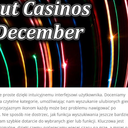
le proste dzięki intuicyjnemu interfejsowi użytkownika. Doceniamy
na czytelne kategorie, umożliwiając nam wyszukanie ulubionych gie
 przyjaznym ikonom każdy może bez problemu nawigować po
 Nie sposób nie dostrzec, jak funkcja wyszukiwania jeszcze bardzi
m szybkie dotarcie do wybranych gier lub funkcji. Kluczowa jest
nimalne, dzięki czemu poświęcamy więcej czasu na grze, a mniej 