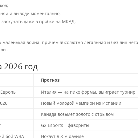
ков;
лняй и выводи моментально;
 заскучать даже в пробке на МКАД.
к маленькая война, причем абсолютно легальная и без лишнег
квы.
 2026 год
Прогноз
 Европы
Италия — на пике формы, выиграет турнир
2026
Новый молодой чемпион из Испании
Канада возьмёт золото с отрывом
r
G2 Esports – фавориты
ий бой WBA
Нокаут в 8-м раунде