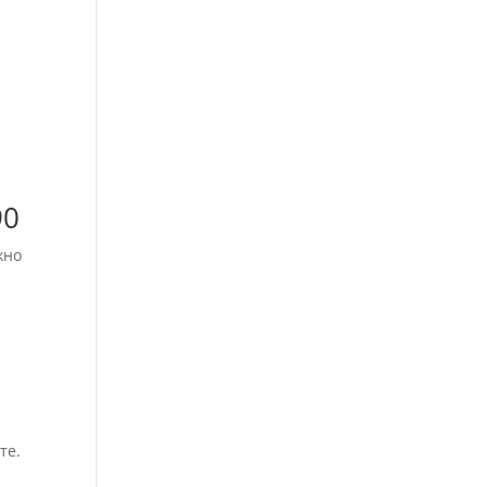
90
жно
те.