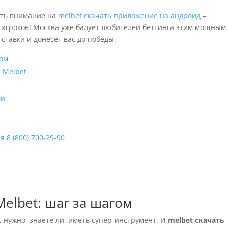
тить внимание на
melbet скачать приложение на андроид
–
х игроков! Москва уже балует любителей беттинга этим мощным
ставки и донесёт вас до победы.
гом
 Melbet
ми
 8 (800) 700-29-90
elbet: шаг за шагом
, нужно, знаете ли, иметь супер-инструмент. И
melbet скачать