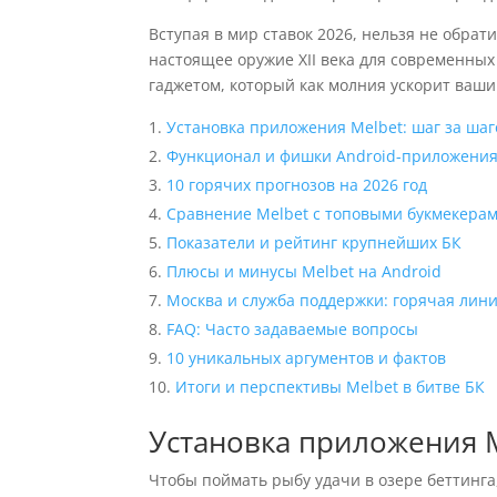
Вступая в мир ставок 2026, нельзя не обра
настоящее оружие XII века для современны
гаджетом, который как молния ускорит ваши 
Установка приложения Melbet: шаг за ша
Функционал и фишки Android-приложения
10 горячих прогнозов на 2026 год
Сравнение Melbet с топовыми букмекера
Показатели и рейтинг крупнейших БК
Плюсы и минусы Melbet на Android
Москва и служба поддержки: горячая линия
FAQ: Часто задаваемые вопросы
10 уникальных аргументов и фактов
Итоги и перспективы Melbet в битве БК
Установка приложения M
Чтобы поймать рыбу удачи в озере беттинга