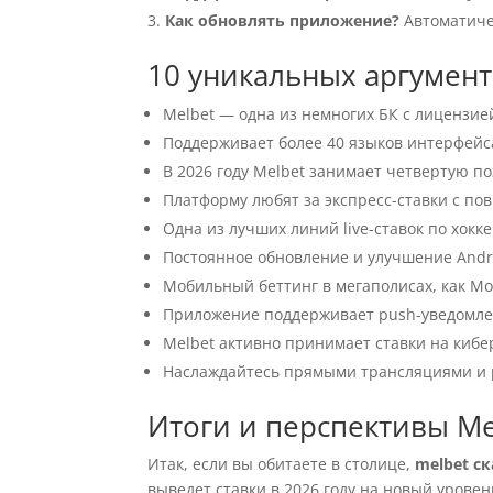
Как обновлять приложение?
Автоматиче
10 уникальных аргумент
Melbet — одна из немногих БК с лицензи
Поддерживает более 40 языков интерфейс
В 2026 году Melbet занимает четвертую п
Платформу любят за экспресс-ставки с 
Одна из лучших линий live-ставок по хокк
Постоянное обновление и улучшение And
Мобильный беттинг в мегаполисах, как Мос
Приложение поддерживает push-уведомлен
Melbet активно принимает ставки на кибе
Наслаждайтесь прямыми трансляциями и 
Итоги и перспективы Me
Итак, если вы обитаете в столице,
melbet с
выведет ставки в 2026 году на новый уровен