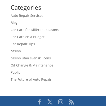
Categories
Auto Repair Services
Blog
Car Care for Different Seasons
Car Care on a Budget
Car Repair Tips
casino
casino utan svensk licens
Oil Change & Maintenance
Public
The Future of Auto Repair