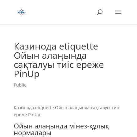
Казинода etiquette
Ойын алаңында
сақталуы тиіс ереже
PinUp
Public
Казинода etiquette Ойын алаңында сақталуы тиіс
ереже PinUp
Ойын алаңында мінез-құлық
нормалары