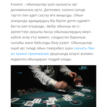
Казино – ойыншылар үшін қызықты әрі
динамикалық орта. Дегенмен, казино ішінде
тәртіп пен әдеп сақтау өте маңызды. Ойын
алаңында адамдардың бір-біріне деген құрметі
басты рөл атқарады. Әрбір ойыншы өз іс-
әрекеттері арқылы басқа ойыншылардың көңіл-
күйіне әсер етуі мүмкін, сондықтан барынша
сыпайы және байсалды болу қажет. Ойыншылар
оңай әрі тиімді ойын тәжірибесі үшін
скачать Пин
ап казино приложение
арқасында әсерлі жолмен
өздерінің ойындарын таңдай алады.