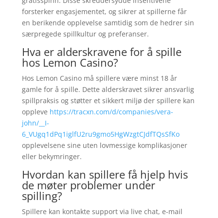
gratisspinn. Disse skreddersydde insentivene
forsterker engasjementet, og sikrer at spillerne får
en berikende opplevelse samtidig som de hedrer sin
særpregede spillkultur og preferanser.
Hva er alderskravene for å spille
hos Lemon Casino?
Hos Lemon Casino må spillere være minst 18 år
gamle for å spille. Dette alderskravet sikrer ansvarlig
spillpraksis og støtter et sikkert miljø der spillere kan
oppleve
https://tracxn.com/d/companies/vera-
john/__I-
6_VUgq1dPq1iglfU2ru9gmo5HgWzgtCJdfTQsSfKo
opplevelsene sine uten lovmessige komplikasjoner
eller bekymringer.
Hvordan kan spillere få hjelp hvis
de møter problemer under
spilling?
Spillere kan kontakte support via live chat, e-mail