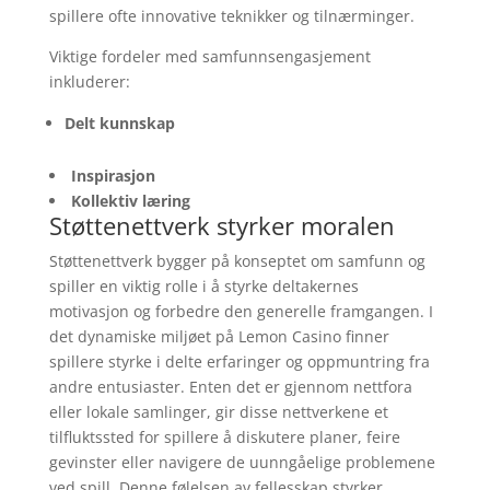
spillere ofte innovative teknikker og tilnærminger.
Viktige fordeler med samfunnsengasjement
inkluderer:
Delt kunnskap
Inspirasjon
Kollektiv læring
Støttenettverk styrker moralen
Støttenettverk bygger på konseptet om samfunn og
spiller en viktig rolle i å styrke deltakernes
motivasjon og forbedre den generelle framgangen. I
det dynamiske miljøet på Lemon Casino finner
spillere styrke i delte erfaringer og oppmuntring fra
andre entusiaster. Enten det er gjennom nettfora
eller lokale samlinger, gir disse nettverkene et
tilfluktssted for spillere å diskutere planer, feire
gevinster eller navigere de uunngåelige problemene
ved spill. Denne følelsen av fellesskap styrker