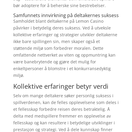
bør adoptere for å beherske sine bestrebelser.
Samfunnets innvirkning på deltakernes suksess
Samholdet blant deltakerne på Lemon Casino
påvirker i betydelig deres suksess. Ved å utveksle
kollektive erfaringer og strategier utvikler deltakerne
ikke bare spillingen sin, men skaper også et
støttende miljø som forbedrer moralen. Dette
omfattende nettverket av viten og oppmuntring kan
være banebrytende og gjøre det mulig for
enkeltpersoner å blomstre i et konkurransedyktig
miljø.
Kollektive erfaringer betyr verdi
Selv om mange deltakere søker personlig suksess i
spillverdenen, kan de felles opplevelsene som deles i
et fellesskap forbedre reisen deres betraktelig. Å
delta med medspillere fremmer en opplevelse av
fellesskap og kan resultere i betydelige utviklinger i
prestasjon og strategi. Ved å dele kunnskap finner