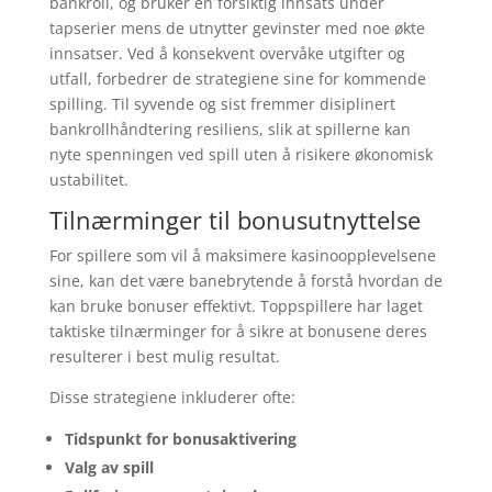
bankroll, og bruker en forsiktig innsats under
tapserier mens de utnytter gevinster med noe økte
innsatser. Ved å konsekvent overvåke utgifter og
utfall, forbedrer de strategiene sine for kommende
spilling. Til syvende og sist fremmer disiplinert
bankrollhåndtering resiliens, slik at spillerne kan
nyte spenningen ved spill uten å risikere økonomisk
ustabilitet.
Tilnærminger til bonusutnyttelse
For spillere som vil å maksimere kasinoopplevelsene
sine, kan det være banebrytende å forstå hvordan de
kan bruke bonuser effektivt. Toppspillere har laget
taktiske tilnærminger for å sikre at bonusene deres
resulterer i best mulig resultat.
Disse strategiene inkluderer ofte:
Tidspunkt for bonusaktivering
Valg av spill