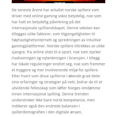
De seneste årene har antallet norske spillere som
driver med online gaming vokst betydelig, noe som
har hatt en betydelig påvirkning på det
internasjonale spilllandskapet. Denne veksten kan
tillegges ulike faktorer, som tilgjengeligheten til
høyhastighetsinternett og spredningen av intuitive
gamingplattformer. Norske spillere tiltrekkes av ulike
sjangre, fra online slots til e-sport, noe som styrker
rivaliseringen og nytenkningen i bransjen. I tillegg
har lokale reguleringer endret seg, noe som fremmer
et tryggere og mer involverende miljø for spillere.
Etter hvert som disse spillerne i økende grad deler
sine erfaringer og strategier på nett, bidrar de til et
utvidende fellesskap som løfter Norges omdømme
innen internasjonal spilling. Denne trenden
understreker ikke bare norsk kompetanse, men
indikerer også den endrede balansen i
spillerdemografien i den digitale æraen.