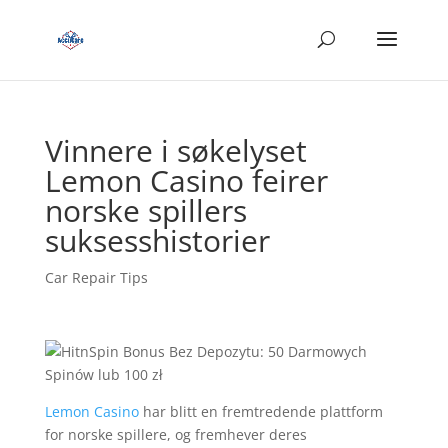
Vinnere i søkelyset
Lemon Casino feirer
norske spillers
suksesshistorier
Car Repair Tips
Lemon Casino
har blitt en fremtredende plattform
for norske spillere, og fremhever deres