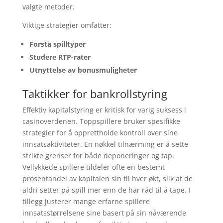
valgte metoder.
Viktige strategier omfatter:
Forstå spilltyper
Studere RTP-rater
Utnyttelse av bonusmuligheter
Taktikker for bankrollstyring
Effektiv kapitalstyring er kritisk for varig suksess i
casinoverdenen. Toppspillere bruker spesifikke
strategier for å opprettholde kontroll over sine
innsatsaktiviteter. En nøkkel tilnærming er å sette
strikte grenser for både deponeringer og tap.
Vellykkede spillere tildeler ofte en bestemt
prosentandel av kapitalen sin til hver økt, slik at de
aldri setter på spill mer enn de har råd til å tape. I
tillegg justerer mange erfarne spillere
innsatsstørrelsene sine basert på sin nåværende