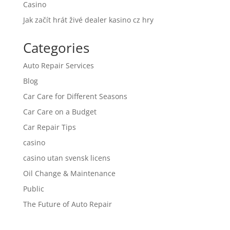
Casino
Jak začít hrát živé dealer kasino cz hry
Categories
Auto Repair Services
Blog
Car Care for Different Seasons
Car Care on a Budget
Car Repair Tips
casino
casino utan svensk licens
Oil Change & Maintenance
Public
The Future of Auto Repair