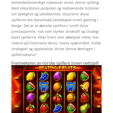
bemerkelsesverdige suksesser innen online spilling.
Med rekordstore jackpoter og motiverende historier
om dyktighet og utholdenhet, illustrerer disse
spillerne det dynamiske landskapet innen gaming i
Norge. Det er et økende samfunn rundt disse
prestasjonene, noe som styrker drivkraft og strategi
blant spillerne. Etter hvert som søkelyset rettes mer
intenst på historiene deres, reises spørsmålet: hvilke
strategier og opplevelser driver denne økningen i
spillersuksess?
Fremveksten av norske spillere innen nettspill