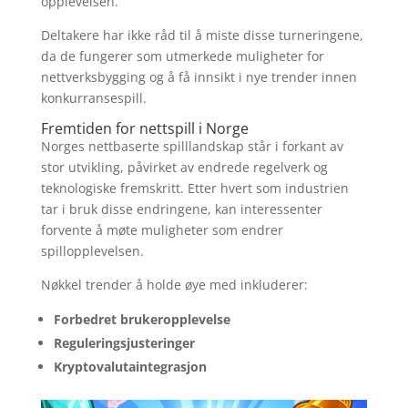
opplevelsen.
Deltakere har ikke råd til å miste disse turneringene,
da de fungerer som utmerkede muligheter for
nettverksbygging og å få innsikt i nye trender innen
konkurransespill.
Fremtiden for nettspill i Norge
Norges nettbaserte spilllandskap står i forkant av
stor utvikling, påvirket av endrede regelverk og
teknologiske fremskritt. Etter hvert som industrien
tar i bruk disse endringene, kan interessenter
forvente å møte muligheter som endrer
spillopplevelsen.
Nøkkel trender å holde øye med inkluderer:
Forbedret brukeropplevelse
Reguleringsjusteringer
Kryptovalutaintegrasjon