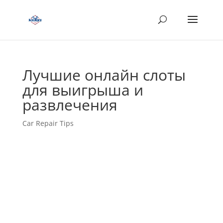
Лучшие онлайн слоты
для выигрыша и
развлечения
Car Repair Tips