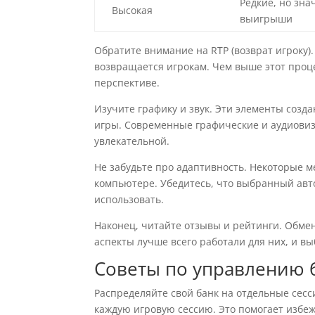
Редкие, но зн
Высокая
выигрыши
Обратите внимание на RTP (возврат игроку)
возвращается игрокам. Чем выше этот проц
перспективе.
Изучите графику и звук. Эти элементы соз
игры. Современные графические и аудиовиз
увлекательной.
Не забудьте про адаптивность. Некоторые м
компьютере. Убедитесь, что выбранный авт
использовать.
Наконец, читайте отзывы и рейтинги. Обме
аспекты лучше всего работали для них, и в
Советы по управлению б
Распределяйте свой банк на отдельные сес
каждую игровую сессию. Это помогает избе