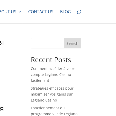
BOUT US
CONTACT US
BLOG
я
Search
Recent Posts
Comment accéder à votre
compte Legiano Casino
facilement
Stratégies efficaces pour
maximiser vos gains sur
Legiano Casino
я
Fonctionnement du
programme VIP de Legiano