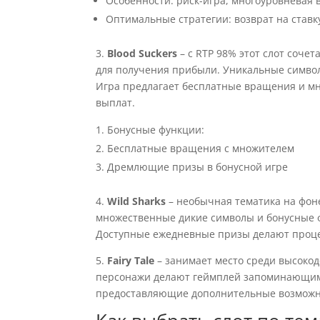
Особенности: риск-игра, многоуровневая 
Оптимальные стратегии: возврат на ставк
3.
Blood Suckers
– с RTP 98% этот слот соче
для получения прибыли. Уникальные симво
Игра предлагает бесплатные вращения и м
выплат.
Бонусные функции:
Бесплатные вращения с множителем
Дремлющие призы в бонусной игре
4.
Wild Sharks
– необычная тематика на фоне
множественные дикие символы и бонусные 
Доступные ежедневные призы делают проце
5.
Fairy Tale
– занимает место среди высокод
персонажи делают геймплей запоминающимс
предоставляющие дополнительные возможно