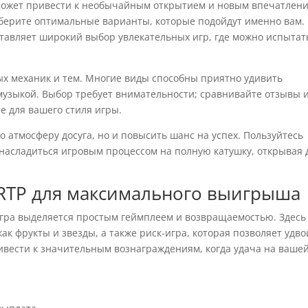
может привести к необычайным открытием и новым впечатлени
берите оптимальные варианты, которые подойдут именно вам.
тавляет широкий выбор увлекательных игр, где можно испытат
х механик и тем. Многие виды способны приятно удивить
узыкой. Выбор требует внимательности; сравнивайте отзывы 
е для вашего стиля игры.
о атмосферу досуга, но и повысить шанс на успех. Пользуйтесь
насладиться игровым процессом на полную катушку, открывая 
 RTP для максимального выигрыша
 игра выделяется простым геймплеем и возвращаемостью. Здесь
ак фрукты и звезды, а также риск-игра, которая позволяет удво
вести к значительным вознаграждениям, когда удача на ваше