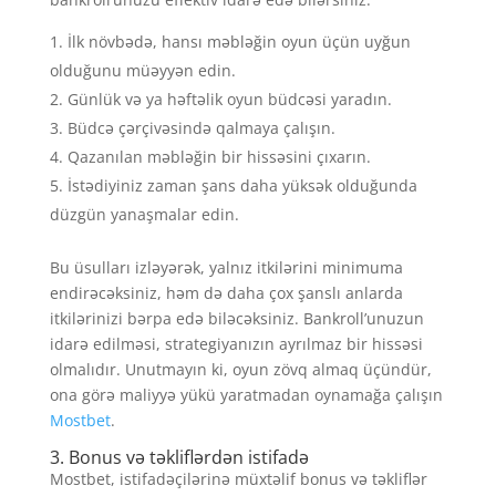
İlk növbədə, hansı məbləğin oyun üçün uyğun
olduğunu müəyyən edin.
Günlük və ya həftəlik oyun büdcəsi yaradın.
Büdcə çərçivəsində qalmaya çalışın.
Qazanılan məbləğin bir hissəsini çıxarın.
İstədiyiniz zaman şans daha yüksək olduğunda
düzgün yanaşmalar edin.
Bu üsulları izləyərək, yalnız itkilərini minimuma
endirəcəksiniz, həm də daha çox şanslı anlarda
itkilərinizi bərpa edə biləcəksiniz. Bankroll’unuzun
idarə edilməsi, strategiyanızın ayrılmaz bir hissəsi
olmalıdır. Unutmayın ki, oyun zövq almaq üçündür,
ona görə maliyyə yükü yaratmadan oynamağa çalışın
Mostbet
.
3. Bonus və təkliflərdən istifadə
Mostbet, istifadəçilərinə müxtəlif bonus və təkliflər