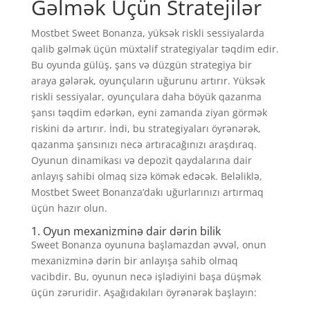
Gəlmək Üçün Stratejilər
Mostbet Sweet Bonanza, yüksək riskli sessiyalarda
qalib gəlmək üçün müxtəlif strategiyalar təqdim edir.
Bu oyunda gülüş, şans və düzgün strategiya bir
araya gələrək, oyunçuların uğurunu artırır. Yüksək
riskli sessiyalar, oyunçulara daha böyük qazanma
şansı təqdim edərkən, eyni zamanda ziyan görmək
riskini də artırır. İndi, bu strategiyaları öyrənərək,
qazanma şansınızı necə artıracağınızı araşdıraq.
Oyunun dinamikası və depozit qaydalarına dair
anlayış sahibi olmaq sizə kömək edəcək. Beləliklə,
Mostbet Sweet Bonanza’dakı uğurlarınızı artırmaq
üçün hazır olun.
1. Oyun mexanizminə dair dərin bilik
Sweet Bonanza oyununa başlamazdan əvvəl, onun
mexanizminə dərin bir anlayışa sahib olmaq
vacibdir. Bu, oyunun necə işlədiyini başa düşmək
üçün zəruridir. Aşağıdakıları öyrənərək başlayın: