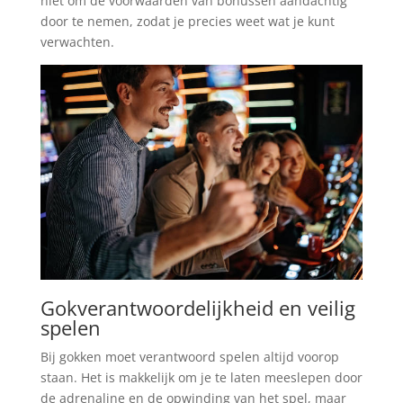
niet om de voorwaarden van bonussen aandachtig
door te nemen, zodat je precies weet wat je kunt
verwachten.
Gokverantwoordelijkheid en veilig
spelen
Bij gokken moet verantwoord spelen altijd voorop
staan. Het is makkelijk om je te laten meeslepen door
de adrenaline en de opwinding van het spel, maar