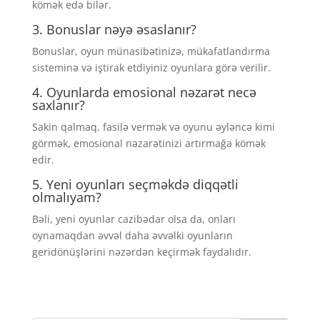
kömək edə bilər.
3. Bonuslar nəyə əsaslanır?
Bonuslar, oyun münasibətinizə, mükafatlandırma
sisteminə və iştirak etdiyiniz oyunlara görə verilir.
4. Oyunlarda emosional nəzarət necə
saxlanır?
Sakin qalmaq, fasilə vermək və oyunu əyləncə kimi
görmək, emosional nəzarətinizi artırmağa kömək
edir.
5. Yeni oyunları seçməkdə diqqətli
olmalıyam?
Bəli, yeni oyunlar cazibədar olsa da, onları
oynamaqdan əvvəl daha əvvəlki oyunların
geridönüşlərini nəzərdən keçirmək faydalıdır.