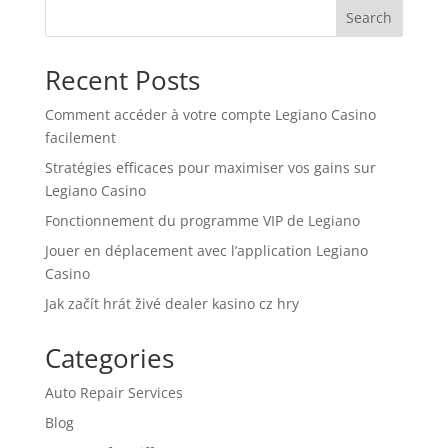
Search
Recent Posts
Comment accéder à votre compte Legiano Casino
facilement
Stratégies efficaces pour maximiser vos gains sur
Legiano Casino
Fonctionnement du programme VIP de Legiano
Jouer en déplacement avec l’application Legiano
Casino
Jak začít hrát živé dealer kasino cz hry
Categories
Auto Repair Services
Blog