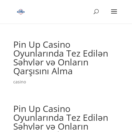
Pin Up Casino
Oyunlarında Tez Edilən
Səhvlər və Onların
Qarşısını Alma
casino
Pin Up Casino
Oyunlarında Tez Edilən
Səhvlər və Onların