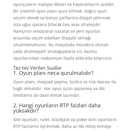
oyunçuların maliyyə itkiləri və həyəcanlarını azaldır.
Bir sistemli oyun planı qura bilmək, doğru oyun
seçimi etmək və bonus şərtlərinə diqqət yetirmək,
sizə uğur qazana biləcək beş əsas stratejidir.
Həmçinin emosional nəzarət və yeni oyunlar
arasında seçim edərkən diqqətli olmağı
unutmamalısınız. Bu məqalədə müzakirə olunan
sadə əhəmiyyətli strategiyalarla siz, kazino
oyunlarından maksimum fayda əldə edə bilərsiniz.
Tez-tez Verilən Suallar
1. Oyun planı necə qurulmalıdır?
Oyun planı, məqsəd qoyma, büdcə və risk idarəsi ilə
bağlı olmalıdır. Hər oyun üçün qazanma və itki
limitlərini də daxil etmək lazımdır.
2. Hangi oyunların RTP faizləri daha
yüksəkdir?
Slot oyunları, rulet, blackjack və poker kimi oyunların
RTP faizlərini öyrənmək, daha az itki mitiq etməyə