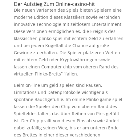
Der Aufstieg Zum Online-casino-hit
Die neuen Varianten des Spiels bieten Spielern eine
moderne Edition dieses Klassikers sowie verbinden
innovative Technologie mit zeitlosem Entertainment.
Diese Versionen ermöglichen es, die Ereignis des
klassischen plinko spiel mit echtem Geld zu erfahren
und bei jedem Kugelfall die Chance auf große
Gewinne zu erhalten. Die Spieler platzieren Wetten
mit echtem Geld oder Kryptowährungen sowie
lassen einen Computer chip vom oberen Rand des
virtuellen Plinko-Bretts” “fallen.
Beim on-line um geld spielen sind Pausen,
Limitations und Datenprotokolle wichtiger als
spontane Bauchgefühle. Im online Plinko game spiel
lassen die Spieler den Chip vom oberen Rand des
Spielfeldes fallen, das über Reihen von Pins gefüllt
ist. Der Chip prallt von diesen Pins ab sowie ändert
dabei zufällig seinen Weg, bis er am unteren Ende
des Brettes in einer dieser verschiedenen