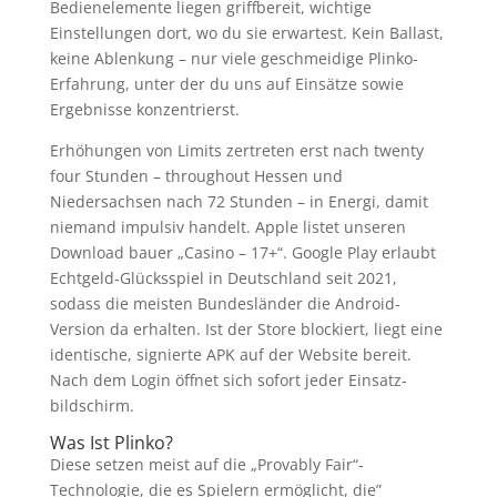
Bedienelemente liegen griffbereit, wichtige
Einstellungen dort, wo du sie erwartest. Kein Ballast,
keine Ablenkung – nur viele geschmeidige Plinko-
Erfahrung, unter der du uns auf Einsätze sowie
Ergebnisse konzentrierst.
Erhöhungen von Limits zertreten erst nach twenty
four Stunden – throughout Hessen und
Niedersachsen nach 72 Stunden – in Energi, damit
niemand impulsiv handelt. Apple listet unseren
Download bauer „Casino – 17+“. Google Play erlaubt
Echtgeld-Glücksspiel in Deutschland seit 2021,
sodass die meisten Bundesländer die Android-
Version da erhalten. Ist der Store blockiert, liegt eine
identische, signierte APK auf der Website bereit.
Nach dem Login öffnet sich sofort jeder Einsatz­
bildschirm.
Was Ist Plinko?
Diese setzen meist auf die „Provably Fair“-
Technologie, die es Spielern ermöglicht, die”