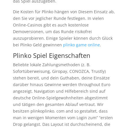
das Spiel auszugeben.
Die Kosten für Plinko hängen von Diesem Einsatz ab,
den Sie vor jeglicher Runde festlegen. In vielen
Online-Casinos gibt es auch kostenlose
Demoversionen, um das Runde risikofrei
auszuprobieren. Einige Spieler können durch Glück
bei Plinko Geld gewinnen
plinko game online
.
Plinko Spiel Eigenschaften
Beliebte lokale Zahlungsmethoden (z. B.
Sofortüberweisung, Giropay, CONOZCA, Trustly)
stehen bereit, und dein Guthaben, deine Einsätze
darüber hinaus Gewinne werden throughout Euro
angezeigt. Navigation und Hilfebereich sind auf
deutsche Online-Spielgewohnheiten abgestimmt
und tätigen den gesamten Ablauf vertraut. Wir
besitzen plinkoplinko. com and so gestaltet, dass
man in wenigen Momenten vom Login zum” “ersten
Drop gelangst. Das Layout ist durchscheinend, die