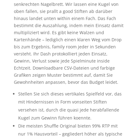
senkrechten Nagelbrett. Wir lassen eine Kugel von
oben fallen, sie prallt a good Stiften ab darüber
hinaus landet unten within einem Fach. Das Fach
bestimmt die Auszahlung, indem mein Einsatz damit
multipliziert wird. Es gibt keine Walzen und
Kartenhände – lediglich einen klaren Weg vom Drop
bis zum Ergebnis, family room jeder in Sekunden
versteht. Ihr Dash protokolliert jeden Einsatz,
Gewinn, Verlust sowie jede Spielminute inside
Echtzeit. Downloadbare CSV-Dateien und farbige
Grafiken zeigen Muster bestimmt auf, damit Sie
Gewohnheiten anpassen, bevor das Budget leidet.
Stellen Sie sich dieses vertikales Spielfeld vor, das
mit Hindernissen in Form vonseiten Stiften
versehen ist, durch die quasi jede herabfallende
Kugel zum Gewinn führen koennte.
Die meisten Shuffle Original bieten 99% RTP mit
nur 1% Hausvorteil – gegliedert höher als typische