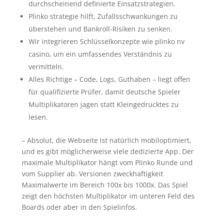
durchscheinend definierte Einsatzstrategien.
Plinko strategie hilft, Zufallsschwankungen zu
überstehen und Bankroll-Risiken zu senken.
Wir integrieren Schlüsselkonzepte wie plinko nv
casino, um ein umfassendes Verständnis zu
vermitteln.
Alles Richtige – Code, Logs, Guthaben – liegt offen
für qualifizierte Prüfer, damit deutsche Spieler
Multiplikatoren jagen statt Kleingedrucktes zu
lesen.
– Absolut, die Webseite ist natürlich mobiloptimiert,
und es gibt möglicherweise viele dedizierte App. Der
maximale Multiplikator hängt vom Plinko Runde und
vom Supplier ab. Versionen zweckhaftigkeit
Maximalwerte im Bereich 100x bis 1000x. Das Spiel
zeigt den höchsten Multiplikator im unteren Feld des
Boards oder aber in den Spielinfos.