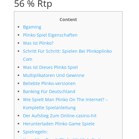
56 % Rtp
Content
Bgaming
Plinko Spiel Eigenschaften
Was Ist Plinko?
Schritt Für Schritt: Spielen Bei Plinkoplinko
Com
Was Ist Dieses Plinko Spiel
Multiplikatoren Und Gewinne
Beliebte Plinko-versionen
Banking Für Deutschland
Wie Spielt Man Plinko On The Internet? –
Komplette Spielanleitung
Der Aufstieg Zum Online-casino-hit
Herunterladen Plinko Game Spiele
Spielregeln: