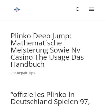
Plinko Deep Jump:
Mathematische
Meisterung Sowie Nv
Casino The Usage Das
Handbuch
Car Repair Tips
“offizielles Plinko In
Deutschland Spielen 97,