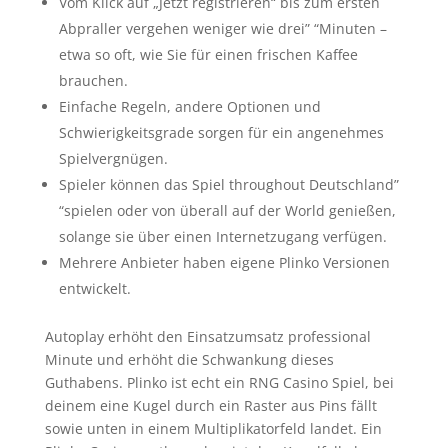
Vom Klick auf „Jetzt registrieren“ bis zum ersten
Abpraller vergehen weniger wie drei” “Minuten –
etwa so oft, wie Sie für einen frischen Kaffee
brauchen.
Einfache Regeln, andere Optionen und
Schwierigkeitsgrade sorgen für ein angenehmes
Spielvergnügen.
Spieler können das Spiel throughout Deutschland”
“spielen oder von überall auf der World genießen,
solange sie über einen Internetzugang verfügen.
Mehrere Anbieter haben eigene Plinko Versionen
entwickelt.
Autoplay erhöht den Einsatzumsatz professional
Minute und erhöht die Schwankung dieses
Guthabens. Plinko ist echt ein RNG Casino Spiel, bei
deinem eine Kugel durch ein Raster aus Pins fällt
sowie unten in einem Multiplikatorfeld landet. Ein