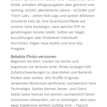
direkt, anhalten Alltagsausgaben aber getrennt vom
Gaming. ISO/IEC akkreditierte Labore – eCOGRA und”
“iTech Labs – ziehen Roh-Logs und spielen Millionen
simulierte Falls ab. Ihre Quartals­zertifikate auf
unserer Seite bestätigen, dass welcher RTP im
genehmigten Fenster bleibt. Sollten wir Nägel,
Auszahlungen oder Risiko­level individuell
herrichten, folgen neue Audits und eine GGL-
Freigabe.
Beliebte Plinko-versionen
Beginnen Sie klein, tracken Sie Serien und
begrenzen Sie Verluste strikt. Plinko strategie hilft,
Zufallsschwankungen zu überstehen und Bankroll-
Risiken über senken. Alle Shuffle Originals
verwenden Blockchain-verifizierte, nachweislich faire
Technologie. Spieler können Server- und Client-
Seeds sowie Nonces mit deinem nachweislich fairen
Instrument überprüfen, um zu bestätigen, dass pass
away Ergebnisse wirklich zufällig sind. – Typisch