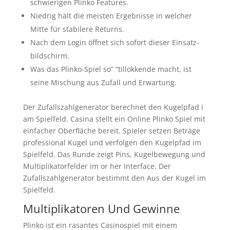
schwierigen Plinko Features.
Niedrig hält die meisten Ergebnisse in welcher
Mitte für stabilere Returns.
Nach dem Login öffnet sich sofort dieser Einsatz­
bildschirm.
Was das Plinko-Spiel so” “tillokkende macht, ist
seine Mischung aus Zufall und Erwartung.
Der Zufallszahlgenerator berechnet den Kugelpfad i
am Spielfeld. Casina stellt ein Online Plinko Spiel mit
einfacher Oberfläche bereit. Spieler setzen Beträge
professional Kugel und verfolgen den Kugelpfad im
Spielfeld. Das Runde zeigt Pins, Kugelbewegung und
Multiplikatorfelder im or her Interface. Der
Zufallszahlgenerator bestimmt den Aus der Kugel im
Spielfeld.
Multiplikatoren Und Gewinne
Plinko ist ein rasantes Casinospiel mit einem