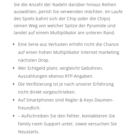
Sie die Anzahl der Nadeln darüber hinaus Reihen
auswählen, perish Sie verwenden möchten. Im Laufe
des Spiels bahnt sich der Chip (oder die Chips)
seinen Weg von welcher Spitze der Pyramide und
landet auf einem Multiplikator are unteren Rand.
Eine Serie aus Verlusten erhöht nicht die Chance
auf einen hohen Multiplikator internet marketing
nächsten Drop.
Wer Echtgeld plant, vergleicht Gebühren,
Auszahlungen ebenso RTP-Angaben.
Die Verifizierung ist je nach unserer Erfahrung
nicht direkt vorgeschrieben.
Auf Smartphones sind Regler & Keys Daumen-
freundlich.
– Aufschreiben Sie den Fehler, kontaktieren Sie
family room Support unter, sowie versuchen Sie
Neustarts.