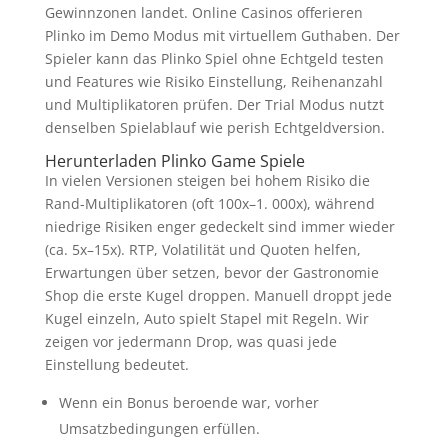
Gewinnzonen landet. Online Casinos offerieren
Plinko im Demo Modus mit virtuellem Guthaben. Der
Spieler kann das Plinko Spiel ohne Echtgeld testen
und Features wie Risiko Einstellung, Reihenanzahl
und Multiplikatoren prüfen. Der Trial Modus nutzt
denselben Spielablauf wie perish Echtgeldversion.
Herunterladen Plinko Game Spiele
In vielen Versionen steigen bei hohem Risiko die
Rand-Multiplikatoren (oft 100x–1. 000x), während
niedrige Risiken enger gedeckelt sind immer wieder
(ca. 5x–15x). RTP, Volatilität und Quoten helfen,
Erwartungen über setzen, bevor der Gastronomie
Shop die erste Kugel droppen. Manuell droppt jede
Kugel einzeln, Auto spielt Stapel mit Regeln. Wir
zeigen vor jedermann Drop, was quasi jede
Einstellung bedeutet.
Wenn ein Bonus beroende war, vorher
Umsatzbedingungen erfüllen.