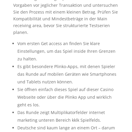
Vorgaben vor jeglicher Transaktion und untersuchen
Sie den Prozess mit einem kleinen Betrag. Prüfen Sie
Kompatibilität und Mindestbeträge in der Main
receiving area, bevor Sie strukturierte Testserien
planen.
Vom ersten Get access an finden Sie klare
Einstellungen, um das Spiel inside Ihren Grenzen
zu halten.
Es gibt besondere Plinko-Apps, mit denen Spieler
das Runde auf mobilen Geräten wie Smartphones
und Tablets nutzen können.
Sie öffnen einfach dieses Spiel auf dieser Casino
Webseite oder über die Plinko App und wirklich
geht es los.
Das Runde zeigt Multiplikatorfelder internet
marketing unteren Bereich kklk Spielfelds.
Deutsche sind kaum lange an einem Ort – darum