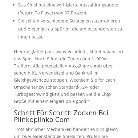
Das Spiel hat eine verifizierte Auszahlungsquote
(Return To Player) von 97 Prozent.
Sie sollten verschiedene Strategien ausprobieren
und diejenige aufspüren, die am besondersten zu
Ihnen passt.
Niedrig glättet pass away Volatilität, Mittel balanciert
das Spiel, Hoch öffnet die Tür zu den 1. 000×-
Treffern. Alle potenziellen Ausgänge vorab über
sehen hilft, Nervenkitzel und Bankroll im
Gleichgewicht zu stoppen. Wechseln Sie for each
Umschalter zwischen Standard-, 2×- oder
Turbogeschwindigkeit und passen Sie die Chip-
Größe mit einem Fingertipp a good.”
Schritt Für Schritt: Zocken Bei
Plinkoplinko Com
Trotz ähnlicher Mechaniken handelt es sich gleich
um zwei eigenständige Spielarten. Prüfen Sie