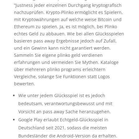
“Justness jeder einzelnen Durchgang kryptografisch
nachzuprüfen. Krypto-Plinko ermöglicht es Spielern,
mit Kryptowährungen auf welche weise Bitcoin und
Ethereum zu spielen. Ja, es ist möglich, bei Plinko
echtes Geld zu abbauen. Wie bei allen Glücksspielen
basieren pass away Ergebnisse jedoch auf Zufall,
und ein Gewinn kann nicht garantiert werden.
Sammeln Sie eigene plinko geld verdienen
erfahrungen und vermeiden Sie Mythen. Kataloge
über mehreren plinko programs erleichtern
Vergleiche, solange Sie Funktionen statt Logos
bewerten.
Wie unter jedem Glücksspiel ist es jedoch
bedeutsam, verantwortungsbewusst und mit
Vorsicht an pass away Sache heranzugehen.
Google Play erlaubt Echtgeld-Glücksspiel in
Deutschland seit 2021, sodass die meisten
Bundesländer die Android-Version da erhalten.