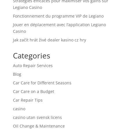
Stratégies efficaces pour maximiser vos gains sur
Legiano Casino
Fonctionnement du programme VIP de Legiano
Jouer en déplacement avec l’application Legiano
Casino
Jak začít hrát živé dealer kasino cz hry
Categories
Auto Repair Services
Blog
Car Care for Different Seasons
Car Care on a Budget
Car Repair Tips
casino
casino utan svensk licens
Oil Change & Maintenance