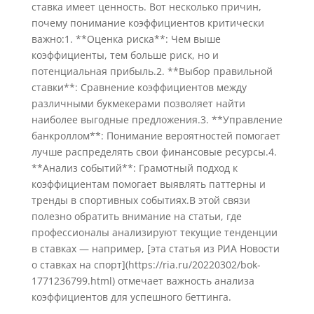
ставка имеет ценность. Вот несколько причин,
почему понимание коэффициентов критически
важно:1. **Оценка риска**: Чем выше
коэффициенты, тем больше риск, но и
потенциальная прибыль.2. **Выбор правильной
ставки**: Сравнение коэффициентов между
различными букмекерами позволяет найти
наиболее выгодные предложения.3. **Управление
банкроллом**: Понимание вероятностей помогает
лучше распределять свои финансовые ресурсы.4.
**Анализ событий**: Грамотный подход к
коэффициентам помогает выявлять паттерны и
тренды в спортивных событиях.В этой связи
полезно обратить внимание на статьи, где
профессионалы анализируют текущие тенденции
в ставках — например, [эта статья из РИА Новости
о ставках на спорт](https://ria.ru/20220302/bok-
1771236799.html) отмечает важность анализа
коэффициентов для успешного беттинга.