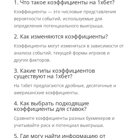
1. Что такое коэффициенты на 1хбет?
Коэффициенты — это числовые представления
вероятности событий, используемые для
определения потенциального выигрыша.
2. Как изменяются коэффициенты?
Коэффициенты могут изменяться в зависимости от
анализа событий, текущей формы игроков и
других факторов.
3. Какие типы коэффициентов
существуют на 1хбет?
На 1хбет предлагаются дробные, десятичные и
американские коэффициенты.
4. Как выбрать подходящие
коэффициенты для ставок?
Сравните коэффициенты разных букмекеров и
учитывайте риск и потенциал выигрыша.
5. Где могу найти информацию от