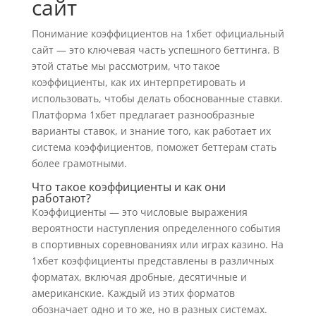
сайт
Понимание коэффициентов на 1хбет официальный
сайт — это ключевая часть успешного беттинга. В
этой статье мы рассмотрим, что такое
коэффициенты, как их интерпретировать и
использовать, чтобы делать обоснованные ставки.
Платформа 1хбет предлагает разнообразные
варианты ставок, и знание того, как работает их
система коэффициентов, поможет беттерам стать
более грамотными.
Что такое коэффициенты и как они
работают?
Коэффициенты — это числовые выражения
вероятности наступления определенного события
в спортивных соревнованиях или играх казино. На
1хбет коэффициенты представлены в различных
форматах, включая дробные, десятичные и
американские. Каждый из этих форматов
обозначает одно и то же, но в разных системах.