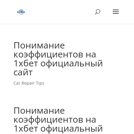
Понимание
коэффициентов на
1хбет официальный
сайт
Car Repair Tips
Понимание
коэффициентов на
1хбет официальный