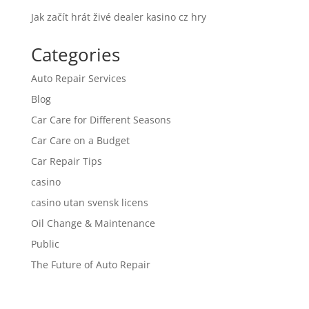
Jak začít hrát živé dealer kasino cz hry
Categories
Auto Repair Services
Blog
Car Care for Different Seasons
Car Care on a Budget
Car Repair Tips
casino
casino utan svensk licens
Oil Change & Maintenance
Public
The Future of Auto Repair