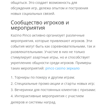
общаться. Это создает возможность для
обсуждения игр, дележа опытом и построения
новых социальных связей.
Сообщество игроков и
мероприятия
Kazino Pinco активно организует различные
мероприятия, которые привлекают игроков. Эти
события могут быть как соревновательными, так и
развлекательными. Участие в них не только
стимулирует азартные игры, но и способствует
укреплению общности среди игроков. Примеры
таких мероприятий:
pinco casino зеркало
Торниры по покеру и другим играм;
Специальные промо-акции и старты новых игр;
Вечеринки для постоянных клиентов с призами;
Интерактивные мероприятия с участием
дилеров и системы наград.