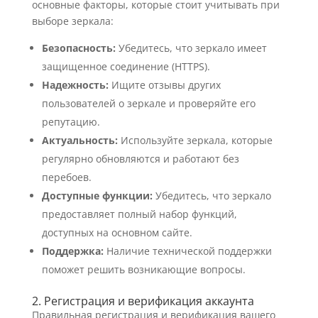
основные факторы, которые стоит учитывать при
выборе зеркала:
Безопасность:
Убедитесь, что зеркало имеет
защищенное соединение (HTTPS).
Надежность:
Ищите отзывы других
пользователей о зеркале и проверяйте его
репутацию.
Актуальность:
Используйте зеркала, которые
регулярно обновляются и работают без
перебоев.
Доступные функции:
Убедитесь, что зеркало
предоставляет полный набор функций,
доступных на основном сайте.
Поддержка:
Наличие технической поддержки
поможет решить возникающие вопросы.
2. Регистрация и верификация аккаунта
Правильная регистрация и верификация вашего