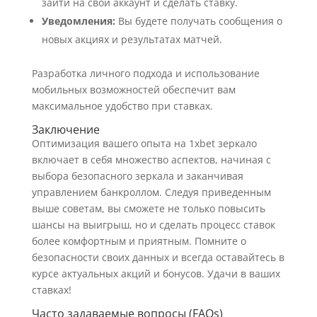
зайти на свой аккаунт и сделать ставку.
Уведомления:
Вы будете получать сообщения о
новых акциях и результатах матчей.
Разработка личного подхода и использование
мобильных возможностей обеспечит вам
максимальное удобство при ставках.
Заключение
Оптимизация вашего опыта на 1xbet зеркало
включает в себя множество аспектов, начиная с
выбора безопасного зеркала и заканчивая
управлением банкроллом. Следуя приведенным
выше советам, вы сможете не только повысить
шансы на выигрыш, но и сделать процесс ставок
более комфортным и приятным. Помните о
безопасности своих данных и всегда оставайтесь в
курсе актуальных акций и бонусов. Удачи в ваших
ставках!
Часто задаваемые вопросы (FAQs)