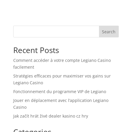
Search
Recent Posts
Comment accéder à votre compte Legiano Casino
facilement
Stratégies efficaces pour maximiser vos gains sur
Legiano Casino
Fonctionnement du programme VIP de Legiano
Jouer en déplacement avec l’application Legiano
Casino
Jak začít hrát živé dealer kasino cz hry