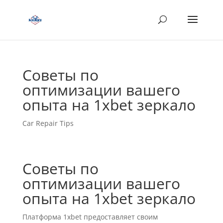
Советы по
оптимизации вашего
опыта на 1xbet зеркало
Car Repair Tips
Советы по
оптимизации вашего
опыта на 1xbet зеркало
Платформа 1xbet предоставляет своим