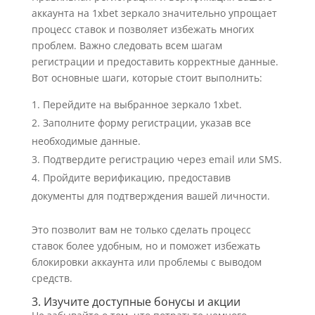
аккаунта на 1xbet зеркало значительно упрощает
процесс ставок и позволяет избежать многих
проблем. Важно следовать всем шагам
регистрации и предоставить корректные данные.
Вот основные шаги, которые стоит выполнить:
Перейдите на выбранное зеркало 1xbet.
Заполните форму регистрации, указав все
необходимые данные.
Подтвердите регистрацию через email или SMS.
Пройдите верификацию, предоставив
документы для подтверждения вашей личности.
Это позволит вам не только сделать процесс
ставок более удобным, но и поможет избежать
блокировки аккаунта или проблемы с выводом
средств.
3. Изучите доступные бонусы и акции