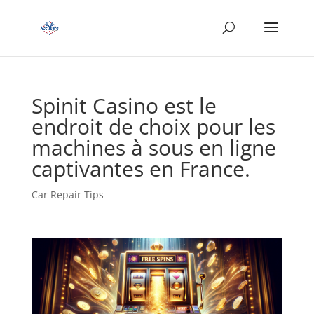
Spinit Casino est le
endroit de choix pour les
machines à sous en ligne
captivantes en France.
Car Repair Tips