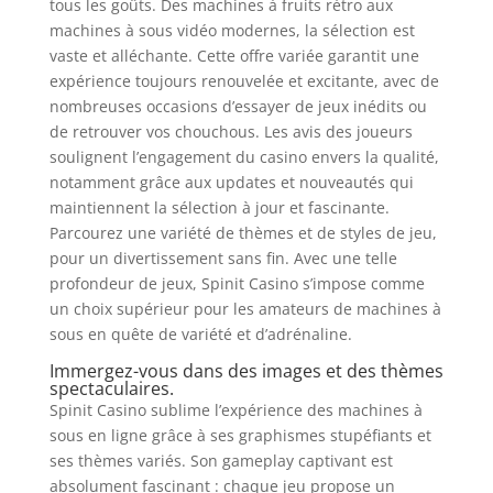
tous les goûts. Des machines à fruits rétro aux
machines à sous vidéo modernes, la sélection est
vaste et alléchante. Cette offre variée garantit une
expérience toujours renouvelée et excitante, avec de
nombreuses occasions d’essayer de jeux inédits ou
de retrouver vos chouchous. Les avis des joueurs
soulignent l’engagement du casino envers la qualité,
notamment grâce aux updates et nouveautés qui
maintiennent la sélection à jour et fascinante.
Parcourez une variété de thèmes et de styles de jeu,
pour un divertissement sans fin. Avec une telle
profondeur de jeux, Spinit Casino s’impose comme
un choix supérieur pour les amateurs de machines à
sous en quête de variété et d’adrénaline.
Immergez-vous dans des images et des thèmes
spectaculaires.
Spinit Casino sublime l’expérience des machines à
sous en ligne grâce à ses graphismes stupéfiants et
ses thèmes variés. Son gameplay captivant est
absolument fascinant : chaque jeu propose un