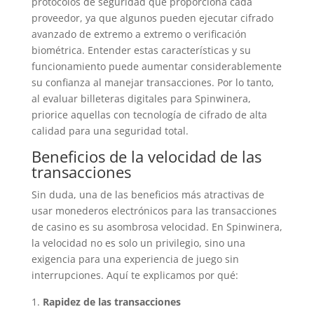
protocolos de seguridad que proporciona cada
proveedor, ya que algunos pueden ejecutar cifrado
avanzado de extremo a extremo o verificación
biométrica. Entender estas características y su
funcionamiento puede aumentar considerablemente
su confianza al manejar transacciones. Por lo tanto,
al evaluar billeteras digitales para Spinwinera,
priorice aquellas con tecnología de cifrado de alta
calidad para una seguridad total.
Beneficios de la velocidad de las
transacciones
Sin duda, una de las beneficios más atractivas de
usar monederos electrónicos para las transacciones
de casino es su asombrosa velocidad. En Spinwinera,
la velocidad no es solo un privilegio, sino una
exigencia para una experiencia de juego sin
interrupciones. Aquí te explicamos por qué:
Rapidez de las transacciones