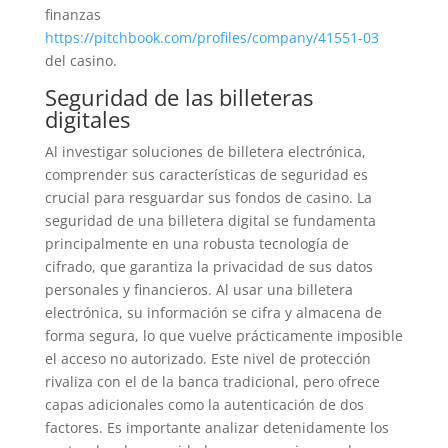
finanzas
https://pitchbook.com/profiles/company/41551-03
del casino.
Seguridad de las billeteras
digitales
Al investigar soluciones de billetera electrónica,
comprender sus características de seguridad es
crucial para resguardar sus fondos de casino. La
seguridad de una billetera digital se fundamenta
principalmente en una robusta tecnología de
cifrado, que garantiza la privacidad de sus datos
personales y financieros. Al usar una billetera
electrónica, su información se cifra y almacena de
forma segura, lo que vuelve prácticamente imposible
el acceso no autorizado. Este nivel de protección
rivaliza con el de la banca tradicional, pero ofrece
capas adicionales como la autenticación de dos
factores. Es importante analizar detenidamente los