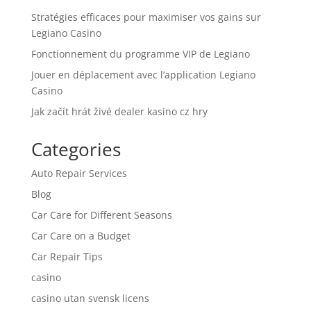
Stratégies efficaces pour maximiser vos gains sur
Legiano Casino
Fonctionnement du programme VIP de Legiano
Jouer en déplacement avec l’application Legiano
Casino
Jak začít hrát živé dealer kasino cz hry
Categories
Auto Repair Services
Blog
Car Care for Different Seasons
Car Care on a Budget
Car Repair Tips
casino
casino utan svensk licens