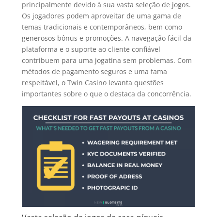
principalmente devido à sua vasta seleção de jogos.
Os jogadores podem aproveitar de uma gama de
temas tradicionais e contemporâneos, bem como
generosos bônus e promoções. A navegação fácil da
plataforma e o suporte ao cliente confiável
contribuem para uma jogatina sem problemas. Com
métodos de pagamento seguros e uma fama
respeitável, o Twin Casino levanta questões
importantes sobre o que o destaca da concorrência.