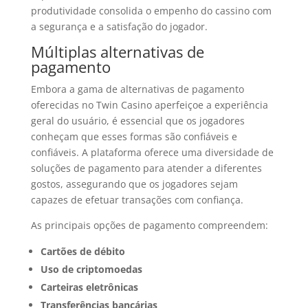
produtividade consolida o empenho do cassino com
a segurança e a satisfação do jogador.
Múltiplas alternativas de
pagamento
Embora a gama de alternativas de pagamento
oferecidas no Twin Casino aperfeiçoe a experiência
geral do usuário, é essencial que os jogadores
conheçam que esses formas são confiáveis e
confiáveis. A plataforma oferece uma diversidade de
soluções de pagamento para atender a diferentes
gostos, assegurando que os jogadores sejam
capazes de efetuar transações com confiança.
As principais opções de pagamento compreendem:
Cartões de débito
Uso de criptomoedas
Carteiras eletrônicas
Transferências bancárias