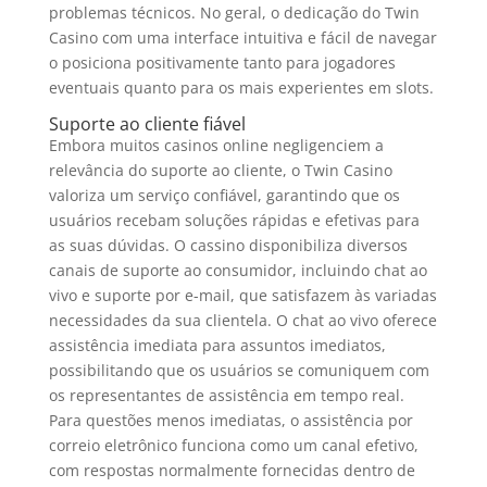
problemas técnicos. No geral, o dedicação do Twin
Casino com uma interface intuitiva e fácil de navegar
o posiciona positivamente tanto para jogadores
eventuais quanto para os mais experientes em slots.
Suporte ao cliente fiável
Embora muitos casinos online negligenciem a
relevância do suporte ao cliente, o Twin Casino
valoriza um serviço confiável, garantindo que os
usuários recebam soluções rápidas e efetivas para
as suas dúvidas. O cassino disponibiliza diversos
canais de suporte ao consumidor, incluindo chat ao
vivo e suporte por e-mail, que satisfazem às variadas
necessidades da sua clientela. O chat ao vivo oferece
assistência imediata para assuntos imediatos,
possibilitando que os usuários se comuniquem com
os representantes de assistência em tempo real.
Para questões menos imediatas, o assistência por
correio eletrônico funciona como um canal efetivo,
com respostas normalmente fornecidas dentro de