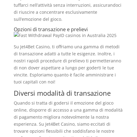
tuffarci nell’attività senza interruzioni, assicurandoci
di riuscire a concentrare esclusivamente
sull’emozione del gioco.
Opzioni di transazione e prelievi
Su Jet4Bet Casino, ti offriamo una gamma di metodi
di transazione adatti a tutte le esigenze. Inoltre, i
nostri rapidi procedure di prelievo ti permetteranno
di non dover aspettare a lungo per goderti le tue
vincite. Esploriamo quanto è facile amministrare i
tuoi capitali con noi!
Diversi modalità di transazione
Quando si tratta di godersi il emozione del gioco
online, disporre di accesso a una gamma di modalità
di pagamento migliora notevolmente la nostra
esperienza. Su Jet4Bet Casino, siamo eccitati di
trovare opzioni flessibili che soddisfano le nostre