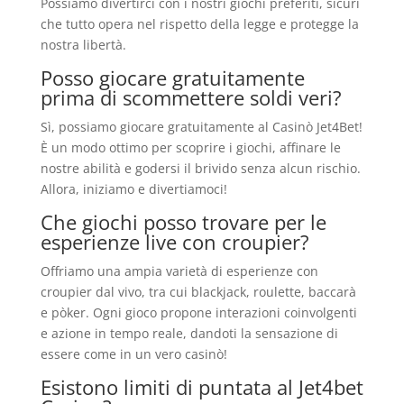
Possiamo divertirci con i nostri giochi preferiti, sicuri
che tutto opera nel rispetto della legge e protegge la
nostra libertà.
Posso giocare gratuitamente
prima di scommettere soldi veri?
Sì, possiamo giocare gratuitamente al Casinò Jet4Bet!
È un modo ottimo per scoprire i giochi, affinare le
nostre abilità e godersi il brivido senza alcun rischio.
Allora, iniziamo e divertiamoci!
Che giochi posso trovare per le
esperienze live con croupier?
Offriamo una ampia varietà di esperienze con
croupier dal vivo, tra cui blackjack, roulette, baccarà
e pòker. Ogni gioco propone interazioni coinvolgenti
e azione in tempo reale, dandoti la sensazione di
essere come in un vero casinò!
Esistono limiti di puntata al Jet4bet