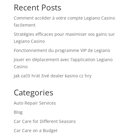
Recent Posts
Comment accéder à votre compte Legiano Casino
facilement
Stratégies efficaces pour maximiser vos gains sur
Legiano Casino
Fonctionnement du programme VIP de Legiano
Jouer en déplacement avec l’application Legiano
Casino
Jak začít hrát živé dealer kasino cz hry
Categories
Auto Repair Services
Blog
Car Care for Different Seasons
Car Care on a Budget