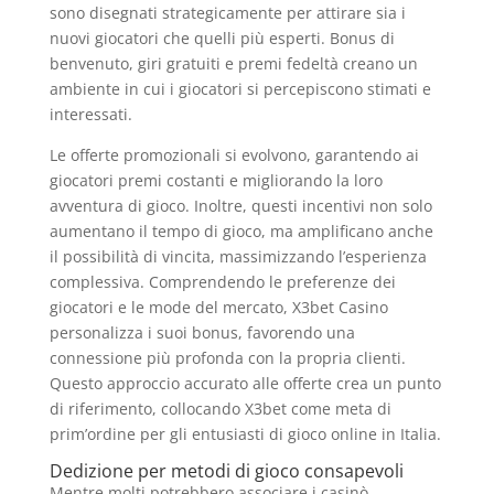
sono disegnati strategicamente per attirare sia i
nuovi giocatori che quelli più esperti. Bonus di
benvenuto, giri gratuiti e premi fedeltà creano un
ambiente in cui i giocatori si percepiscono stimati e
interessati.
Le offerte promozionali si evolvono, garantendo ai
giocatori premi costanti e migliorando la loro
avventura di gioco. Inoltre, questi incentivi non solo
aumentano il tempo di gioco, ma amplificano anche
il possibilità di vincita, massimizzando l’esperienza
complessiva. Comprendendo le preferenze dei
giocatori e le mode del mercato, X3bet Casino
personalizza i suoi bonus, favorendo una
connessione più profonda con la propria clienti.
Questo approccio accurato alle offerte crea un punto
di riferimento, collocando X3bet come meta di
prim’ordine per gli entusiasti di gioco online in Italia.
Dedizione per metodi di gioco consapevoli
Mentre molti potrebbero associare i casinò