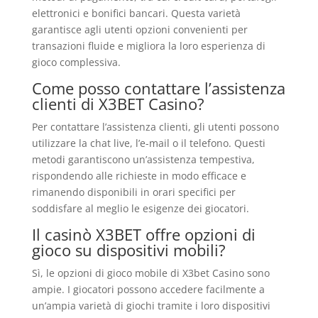
elettronici e bonifici bancari. Questa varietà
garantisce agli utenti opzioni convenienti per
transazioni fluide e migliora la loro esperienza di
gioco complessiva.
Come posso contattare l’assistenza
clienti di X3BET Casino?
Per contattare l’assistenza clienti, gli utenti possono
utilizzare la chat live, l’e-mail o il telefono. Questi
metodi garantiscono un’assistenza tempestiva,
rispondendo alle richieste in modo efficace e
rimanendo disponibili in orari specifici per
soddisfare al meglio le esigenze dei giocatori.
Il casinò X3BET offre opzioni di
gioco su dispositivi mobili?
Sì, le opzioni di gioco mobile di X3bet Casino sono
ampie. I giocatori possono accedere facilmente a
un’ampia varietà di giochi tramite i loro dispositivi