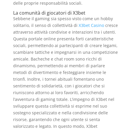
delle proprie responsabilità sociali.
La comunità di giocatori di X3bet
Sebbene il gaming sia spesso visto come un hobby
solitario, il senso di collettività di
X3bet Casino
cresce
attraverso attività condivise e interazioni tra i utenti.
Questa portale online presenta forti caratteristiche
sociali, permettendo ai partecipanti di creare legami,
scambiare tattiche e impegnarsi in una competizione
amicale. Bacheche e chat room sono ricchi di
dinamismo, permettendo ai membri di parlare
metodi di divertimento e festeggiare insieme le
trionfi. Inoltre, i tornei abituali fomentano uno
sentimento di solidarietà, con i giocatori che si
riuniscono attorno ai loro favoriti, arricchendo
l’avventura di gaming totale. L’impegno di X3bet nel
sviluppare questa collettività si esprime nel suo
sostegno specializzato e nella condivisione delle
risorse, garantendo che ogni utente si senta
valorizzato e legato. In questo modo, X3bet