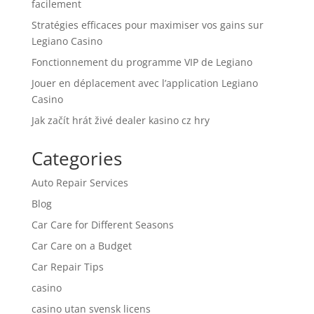
facilement
Stratégies efficaces pour maximiser vos gains sur
Legiano Casino
Fonctionnement du programme VIP de Legiano
Jouer en déplacement avec l’application Legiano
Casino
Jak začít hrát živé dealer kasino cz hry
Categories
Auto Repair Services
Blog
Car Care for Different Seasons
Car Care on a Budget
Car Repair Tips
casino
casino utan svensk licens