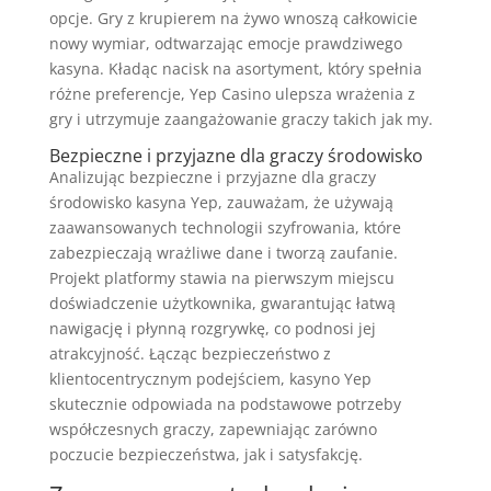
opcje. Gry z krupierem na żywo wnoszą całkowicie
nowy wymiar, odtwarzając emocje prawdziwego
kasyna. Kładąc nacisk na asortyment, który spełnia
różne preferencje, Yep Casino ulepsza wrażenia z
gry i utrzymuje zaangażowanie graczy takich jak my.
Bezpieczne i przyjazne dla graczy środowisko
Analizując bezpieczne i przyjazne dla graczy
środowisko kasyna Yep, zauważam, że używają
zaawansowanych technologii szyfrowania, które
zabezpieczają wrażliwe dane i tworzą zaufanie.
Projekt platformy stawia na pierwszym miejscu
doświadczenie użytkownika, gwarantując łatwą
nawigację i płynną rozgrywkę, co podnosi jej
atrakcyjność. Łącząc bezpieczeństwo z
klientocentrycznym podejściem, kasyno Yep
skutecznie odpowiada na podstawowe potrzeby
współczesnych graczy, zapewniając zarówno
poczucie bezpieczeństwa, jak i satysfakcję.