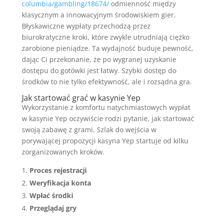
columbia/gambling/18674/
odmienność między
klasycznym a innowacyjnym środowiskiem gier.
Błyskawiczne wypłaty przechodzą przez
biurokratyczne kroki, które zwykle utrudniają ciężko
zarobione pieniądze. Ta wydajność buduje pewność,
dając Ci przekonanie, że po wygranej uzyskanie
dostępu do gotówki jest łatwy. Szybki dostęp do
środków to nie tylko efektywność, ale i rozsądna gra.
Jak startować grać w kasynie Yep
Wykorzystanie z komfortu natychmiastowych wypłat
w kasynie Yep oczywiście rodzi pytanie, jak startować
swoją zabawę z grami. Szlak do wejścia w
porywającej propozycji kasyna Yep startuje od kilku
zorganizowanych kroków.
Proces rejestracji
Weryfikacja konta
Wpłać środki
Przeglądaj gry