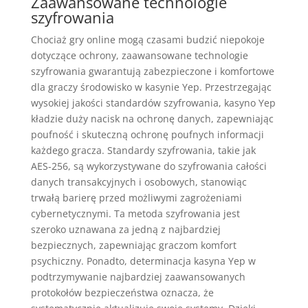
Zaawansowane technologie
szyfrowania
Chociaż gry online mogą czasami budzić niepokoje
dotyczące ochrony, zaawansowane technologie
szyfrowania gwarantują zabezpieczone i komfortowe
dla graczy środowisko w kasynie Yep. Przestrzegając
wysokiej jakości standardów szyfrowania, kasyno Yep
kładzie duży nacisk na ochronę danych, zapewniając
poufność i skuteczną ochronę poufnych informacji
każdego gracza. Standardy szyfrowania, takie jak
AES-256, są wykorzystywane do szyfrowania całości
danych transakcyjnych i osobowych, stanowiąc
trwałą barierę przed możliwymi zagrożeniami
cybernetycznymi. Ta metoda szyfrowania jest
szeroko uznawana za jedną z najbardziej
bezpiecznych, zapewniając graczom komfort
psychiczny. Ponadto, determinacja kasyna Yep w
podtrzymywanie najbardziej zaawansowanych
protokołów bezpieczeństwa oznacza, że