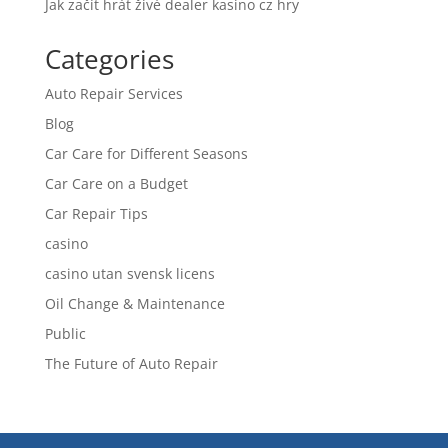
Jak začít hrát živé dealer kasino cz hry
Categories
Auto Repair Services
Blog
Car Care for Different Seasons
Car Care on a Budget
Car Repair Tips
casino
casino utan svensk licens
Oil Change & Maintenance
Public
The Future of Auto Repair