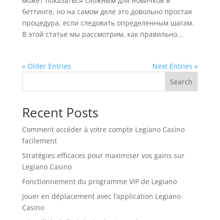
может показаться сложным для новичков в
беттинге, но на самом деле это довольно простая
процедура, если следовать определенным шагам.
В этой статье мы рассмотрим, как правильно...
« Older Entries
Next Entries »
Search
Recent Posts
Comment accéder à votre compte Legiano Casino
facilement
Stratégies efficaces pour maximiser vos gains sur
Legiano Casino
Fonctionnement du programme VIP de Legiano
Jouer en déplacement avec l’application Legiano
Casino