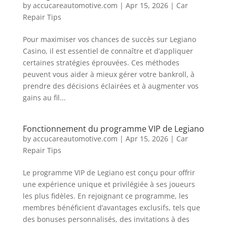
by
accucareautomotive.com
|
Apr 15, 2026
|
Car
Repair Tips
Pour maximiser vos chances de succès sur Legiano
Casino, il est essentiel de connaître et d’appliquer
certaines stratégies éprouvées. Ces méthodes
peuvent vous aider à mieux gérer votre bankroll, à
prendre des décisions éclairées et à augmenter vos
gains au fil...
Fonctionnement du programme VIP de Legiano
by
accucareautomotive.com
|
Apr 15, 2026
|
Car
Repair Tips
Le programme VIP de Legiano est conçu pour offrir
une expérience unique et privilégiée à ses joueurs
les plus fidèles. En rejoignant ce programme, les
membres bénéficient d’avantages exclusifs, tels que
des bonuses personnalisés, des invitations à des