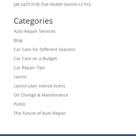
Jak začít hrát živé dealer kasino cz hry
Categories
Auto Repair Services
Blog
Car Care for Different Seasons
Car Care on a Budget
Car Repair Tips
casino
casino utan svensk licens
Oil Change & Maintenance
Public
The Future of Auto Repair